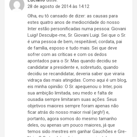
Luciano
disse:
28 de agosto de 2014 às 14:12
Olha, eu tô cansado de dizer: as causas para
estes quatro anos de mediocridade do nosso
Inter estão personificadas numa pessoa: Giovani
Luigi! Desculpe-me, Sr. Giovani Luigi. Sei que o Sr.
é uma pessoa de bem, respeitável, cordata, pai
de família, esposo e tudo mais. Sei que deve
sofrer com as críticas e com os dedos
apontados para o Sr. Mas quando decidiu se
candidatar a presidente e, sobretudo, quando
decidiu se recandidatar, deveria saber que viraria
vidraça das mais atingidas. Como aqui é um blog,
eis minha opinião: O Sr. apequenou o Inter, pois
sua ambição limitada, seu medo e falta de
ousadia sempre limitaram suas ações. Seus
objetivos maiores sempre foram apenas não
ficar atrás do nosso maior rival (argh!) e,
portanto, agora somos do mesmo tamanho
deles, ou apenas um pouco maiores, já que
temos sido mestres em ganhar Gauchões e Gre-