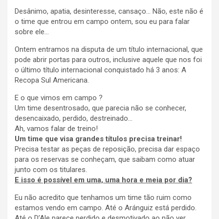
Desânimo, apatia, desinteresse, cansaço… Não, este não é
o time que entrou em campo ontem, sou eu para falar
sobre ele…
Ontem entramos na disputa de um título internacional, que
pode abrir portas para outros, inclusive aquele que nos foi
o último título internacional conquistado há 3 anos: A
Recopa Sul Americana.
E o que vimos em campo ?
Um time desentrosado, que parecia não se conhecer,
desencaixado, perdido, destreinado…
Ah, vamos falar de treino!
Um time que visa grandes títulos precisa treinar!
Precisa testar as peças de reposição, precisa dar espaço
para os reservas se conheçam, que saibam como atuar
junto com os titulares.
E isso é possível em uma, uma hora e meia por dia?
Eu não acredito que tenhamos um time tão ruim como
estamos vendo em campo. Até o Aránguiz está perdido.
Até o D’Ale parece perdido e desmotivado ao não ver