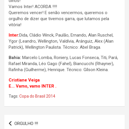
olhos!
Vamos Inter! ACORDA !!!!
Queremos vencer! E senão vencermos, queremos o
orgulho de dizer que tivemos garra, que lutamos pela
vitória!
Inter
:
Dida, Cládio Winck, Paulão, Ernando, Alan Ruschel,
Ygor (Leandro, Wellington, Valdívia, Aránguiz, Alex (Alan
Patrick), Wellington Paulista. Técnico: Abel Braga.
Bahia:
Marcelo Lomba, Roniery, Lucas Fonseca, Titi, Pará,
Rafael Miranda, Léo Gago (Fahel), Biancucchi (Rhayner),
Rafinha (Guilherme), Henrique. Técnico: Gílson Kleina.
Cristiane Veiga
E… Vamo, vamo INTER .
Tags:
Copa do Brasil 2014
Navegação
ORGULHO !!!
de