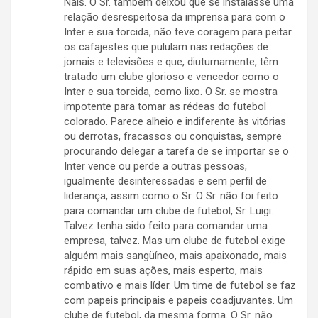
Nais. O Sr. também deixou que se instalasse uma
relação desrespeitosa da imprensa para com o
Inter e sua torcida, não teve coragem para peitar
os cafajestes que pululam nas redações de
jornais e televisões e que, diuturnamente, têm
tratado um clube glorioso e vencedor como o
Inter e sua torcida, como lixo. O Sr. se mostra
impotente para tomar as rédeas do futebol
colorado. Parece alheio e indiferente às vitórias
ou derrotas, fracassos ou conquistas, sempre
procurando delegar a tarefa de se importar se o
Inter vence ou perde a outras pessoas,
igualmente desinteressadas e sem perfil de
liderança, assim como o Sr. O Sr. não foi feito
para comandar um clube de futebol, Sr. Luigi.
Talvez tenha sido feito para comandar uma
empresa, talvez. Mas um clube de futebol exige
alguém mais sangüíneo, mais apaixonado, mais
rápido em suas ações, mais esperto, mais
combativo e mais líder. Um time de futebol se faz
com papeis principais e papeis coadjuvantes. Um
clube de futebol, da mesma forma. O Sr. não