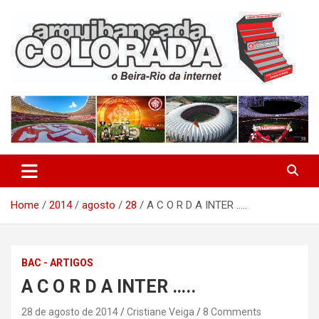
Skip
to
content
O Beira-Rio da Internet
Arquibancada Colorada
Home
2014
agosto
28
A C O R D A INTER …..
BAC - ARTIGOS
A C O R D A INTER …..
28 de agosto de 2014
Cristiane Veiga
8 Comments