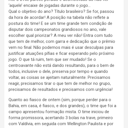
‘aquele’ encaixe de jogadas durante o jogo…
Qual o objetivo do ano? Título brasileiro? Se for, passou
da hora de acordar! A posição na tabela não reflete a
postura do time! E se um time grande tem condição de
disputar dois campeonatos grandiosos no ano, vale
escolher qual priorizar? A meu ver não! Entra com tudo
que tem de melhor, com garra e dedicação que o prêmio
vem no final. Não podemos mais é usar desculpas para
justificar atuações pífias e ficar esperando pelo próximo
jogo. O que tá ruim, tem que ser mudado! Se o
centroavante não está dando resultando, para o bem de
todos, inclusive o dele, preserva por tempo e quando
voltar, as coisas se ajeitam naturalmente. Precisamos
reagir, precisamos tirar o que tem de melhor no grupo,
precisamos de resultados e precisamos com urgência!
Quanto ao fiasco de ontem (sim, porque perder para o
Bahia, em casa, é fiasco, e dos grandes), o time que foi a
campo apresentou formação mista. O time iniciou de
forma promissora, acertando 3 bolas na trave, primeiro
com Valdívia, em seguida com Wellington Paulista e por