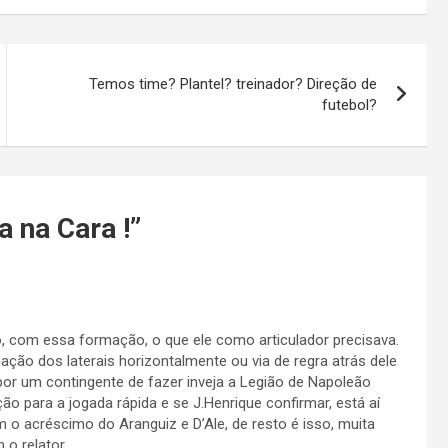
Temos time? Plantel? treinador? Direção de
futebol?
 na Cara !
”
ho, com essa formação, o que ele como articulador precisava.
ção dos laterais horizontalmente ou via de regra atrás dele
r um contingente de fazer inveja a Legião de Napoleão
o para a jogada rápida e se J.Henrique confirmar, está aí
o acréscimo do Aranguiz e D’Ale, de resto é isso, muita
o relator.