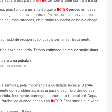
que esperamos para o
INTER
de hoje a noite contra o Bahia.
mor, pois foi com um mistão que o
INTER
perdeu em casa
r a pegada que teve contra o Palmeiras, pois os volantes
ans dá umas rateadas, ele é muito roubador de bola e chega
estimado de recuperação: quatro semanas. Tratamento
r na coxa esquerda. Tempo estimado de recuperação: duas
 para uma pubalgia.
balhos especiais.
s sentidas, pela importância e qualidade técnica. O D’Ale
ente com problemas, mas ia para o sacrifício devido sua
 partida, finalmente, começou a retomar o futebol pré-Copa,
o futebol de quando chegou ao
INTER
. Esperamos que volte
do peladeiro Otávio.