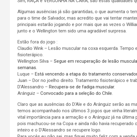
Sim, RAÇA e VERGONHA NA CARA, são estas qualidades 
Algumas ausências já são garantidas, o que aumenta o te
para o time de Salvador, mas acredito que vai tentar mante
principais estarão jogando e por mais que as vezes o Willi
junto e o Wellington tem sido uma agradável surpresa.
Estão fora do jogo :
Claudio Wink – Lesão muscular na coxa esquerda. Tempo 
fisioterápico.
Wellington Silva –
Segue em recuperação de lesão muscula
semanas.
Luque –
Está vencendo a etapa do tratamento conservador
Juan – Dor no joelho direito. Tratamento fisioterápico e tra
D’Alessandro –
Recupera-se de fadiga muscular.
Aránguiz –
Convocado para a seleção do Chile.
Claro que as ausências do D’Ale e do Aránguiz serão as mai
temos acompanhado nos últimos 3 jogos que vinha literalm
vital importância para a armação e o Aránguiz já na última
pois machucou-se na Copa e ainda não havia recuperado 
inteiro e o D’Alessandro se recupere logo.
Para vocês eu não sei, mas fiquei muito feliz com a venda 