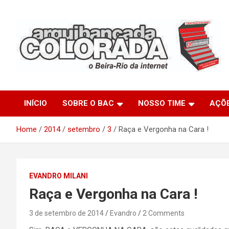
Skip
to
content
O Beira-Rio da Internet
Arquibancada Colorada
INÍCIO
SOBRE O BAC
NOSSO TIME
AÇÕ
Home
2014
setembro
3
Raça e Vergonha na Cara !
EVANDRO MILANI
Raça e Vergonha na Cara !
3 de setembro de 2014
Evandro
2 Comments