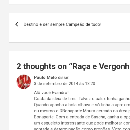
Navegação
Destino é ser sempre Campeão de tudo!
de
Post
2 thoughts on “
Raça e Vergonha
Paulo Melo
disse:
3 de setembro de 2014 às 13:20
Alô você Evandro!
Gosta da idéia de time. Talvez o aalex tenha gan
Quando apanha a bola olhava e só tinha a aproxima
ou mesmo o RBonaparte.Moura cercado na área po
Bonaparte. Com a entrada de Sascha, ganha a opçã
um esqueleto interessante que pode melhorar com 
vontade e determinação como propões. Voto com 