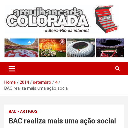
Skip
to
content
O Beira-Rio da Internet
Arquibancada Colorada
Home
2014
setembro
4
BAC realiza mais uma ação social
BAC - ARTIGOS
BAC realiza mais uma ação social