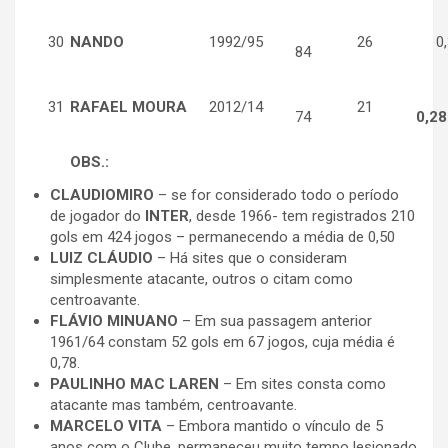
30
NANDO
1992/95
26
0,
84
31
RAFAEL MOURA
2012/14
21
74
0,28
OBS.:
CLAUDIOMIRO
– se for considerado todo o período
de jogador do
INTER
, desde 1966- tem registrados 210
gols em 424 jogos – permanecendo a média de 0,50
LUIZ CLÁUDIO
– Há sites que o consideram
simplesmente atacante, outros o citam como
centroavante.
FLÁVIO MINUANO
– Em sua passagem anterior
1961/64 constam 52 gols em 67 jogos, cuja média é
0,78.
PAULINHO MAC LAREN
– Em sites consta como
atacante mas também, centroavante.
MARCELO VITA
– Embora mantido o vínculo de 5
anos com o Clube, permaneceu muito tempo lesionado