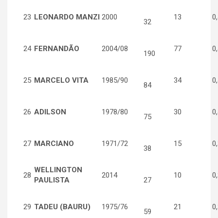
23
LEONARDO MANZI
2000
13
0,
32
24
FERNANDÃO
2004/08
77
0,
190
25
MARCELO VITA
1985/90
34
0,
84
26
ADILSON
1978/80
30
0,
75
27
MARCIANO
1971/72
15
0,
38
WELLINGTON
28
2014
10
0,
PAULISTA
27
29
TADEU (BAURU)
1975/76
21
0,
59