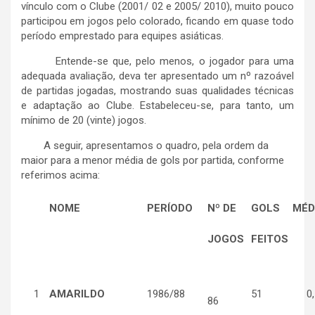
vínculo com o Clube (2001/ 02 e 2005/ 2010), muito pouco
participou em jogos pelo colorado, ficando em quase todo
período emprestado para equipes asiáticas.
Entende-se que, pelo menos, o jogador para uma
adequada avaliação, deva ter apresentado um nº razoável
de partidas jogadas, mostrando suas qualidades técnicas
e adaptação ao Clube. Estabeleceu-se, para tanto, um
mínimo de 20 (vinte) jogos.
A seguir, apresentamos o quadro, pela ordem da
maior para a menor média de gols por partida, conforme
referimos acima:
NOME
PERÍODO
Nº DE
GOLS
MÉD
JOGOS
FEITOS
1
AMARILDO
1986/88
51
0,
86