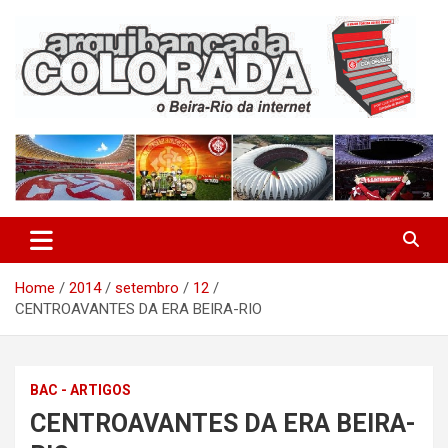
Skip
to
content
O Beira-Rio da Internet
Arquibancada Colorada
Home
2014
setembro
12
CENTROAVANTES DA ERA BEIRA-RIO
BAC - ARTIGOS
CENTROAVANTES DA ERA BEIRA-