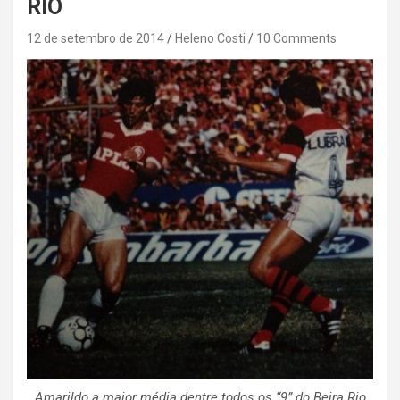
RIO
12 de setembro de 2014
Heleno Costi
10 Comments
Amarildo a maior média dentre todos os “9” do Beira Rio