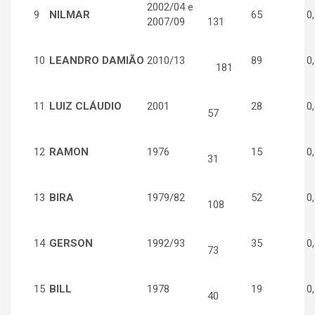
2002/04 e
9
NILMAR
65
0,
2007/09
131
10
LEANDRO DAMIÃO
2010/13
89
0,
181
11
LUIZ CLÁUDIO
2001
28
0,
57
12
RAMON
1976
15
0,
31
13
BIRA
1979/82
52
0,
108
14
GERSON
1992/93
35
0,
73
15
BILL
1978
19
0,
40