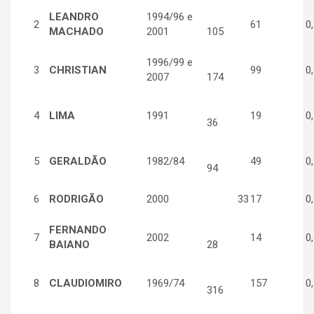
LEANDRO
1994/96 e
2
61
0,
MACHADO
2001
105
1996/99 e
3
CHRISTIAN
99
0,
2007
174
4
LIMA
1991
19
0,
36
5
GERALDÃO
1982/84
49
0,
94
6
RODRIGÃO
2000
33
17
0,
FERNANDO
7
2002
14
0,
BAIANO
28
8
CLAUDIOMIRO
1969/74
157
0,
316