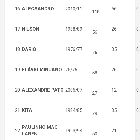
16
ALECSANDRO
2010/11
56
0,
118
17
NILSON
1988/89
26
0,
56
18
DARIO
1976/77
35
0,
76
19
FLÁVIO MINUANO
75/76
26
0,
58
20
ALEXANDRE PATO
2006/07
12
0,
27
21
KITA
1984/85
35
0,
79
PAULINHO MAC
22
1993/94
21
0,
LAREN
50