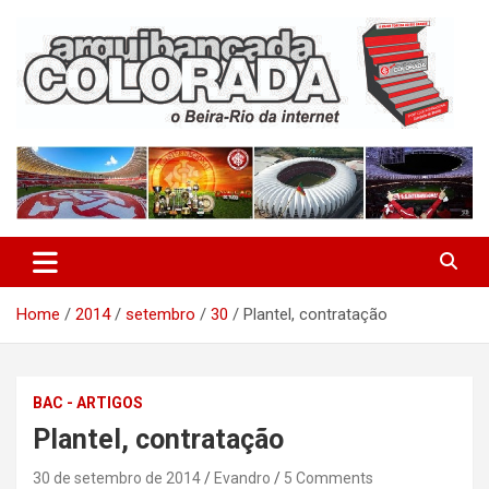
Skip
to
content
O Beira-Rio da Internet
Arquibancada Colorada
Home
2014
setembro
30
Plantel, contratação
BAC - ARTIGOS
Plantel, contratação
30 de setembro de 2014
Evandro
5 Comments