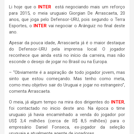
Li hoje que o
INTER
está negociando mais um reforço
para 2015, o meia uruguaio Giorgian De Arrascaeta, 20
anos, que joga pelo Defensor-URU, pois segundo o Terra
Esportes, o
INTER
vai negociar o Aránguiz no final deste
ano.
Apesar da pouca idade, Arrascaeta já é o maior destaque
do Defensor-URU pela imprensa local. O jogador
reconhece que ainda está no início da carreira, mas não
esconde o desejo de jogar no Brasil ou na Europa.
– “Obviamente é a aspiração de todo jogador jovem, mas
sinto que estou começando. Mas tenho como meta,
como meu objetivo sair do Uruguai e jogar no estrangeiro”,
comenta Arrascaeta.
O meia, já algum tempo na mira dos dirigentes do
INTER
,
foi contactado no inicio deste ano. Na época o time
uruguaio já havia encaminhado a venda do jogador por
US$ 3,4 milhões (cerca de R$ 8,5 milhões) para o
empresário Daniel Fonseca, ex-jogador da seleção
uruguaia e atualmente agente de jogadores.