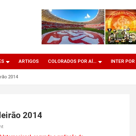
ES
ARTIGOS
COLORADOS POR AÍ…
INTER POR
irão 2014
leirão 2014
nt