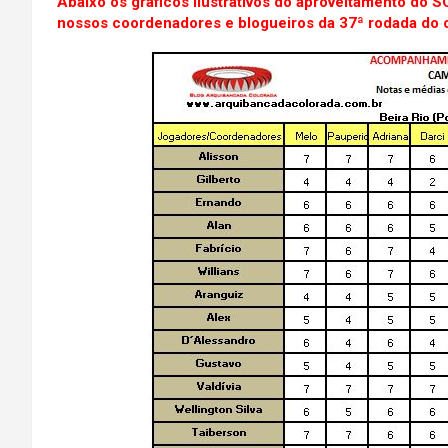
Abaixo os gráficos ilustrativos do aproveitamento do S
nossos coordenadores e blogueiros da 37ª rodada do