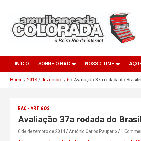
Skip
to
content
O Beira-Rio da Internet
Arquibancada Colorada
INÍCIO
SOBRE O BAC
NOSSO TIME
AÇÕ
Home
2014
dezembro
6
Avaliação 37a rodada do Brasile
BAC - ARTIGOS
Avaliação 37a rodada do Brasi
6 de dezembro de 2014
Antônio Carlos Pauperio
1 Comme