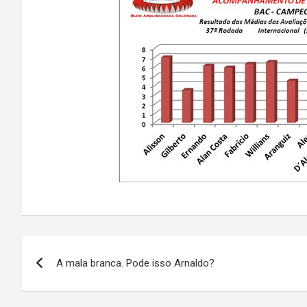
Navegação
A mala branca. Pode isso Arnaldo?
de
Post