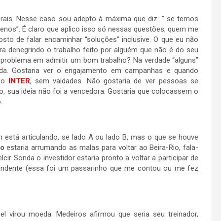
orais. Nesse caso sou adepto à máxima que diz: ” se temos
enos”. É claro que aplico isso só nessas questões, quem me
o de falar encaminhar “soluções” inclusive. O que eu não
a denegrindo o trabalho feito por alguém que não é do seu
l o problema em admitir um bom trabalho? Na verdade “alguns”
da. Gostaria ver o engajamento em campanhas e quando
 do
INTER
, sem vaidades. Não gostaria de ver pessoas se
o, sua ideia não foi a vencedora. Gostaria que colocassem o
.
está articulando, se lado A ou lado B, mas o que se houve
o
estaria arrumando as malas para voltar ao Beira-Rio, fala-
ir Sonda o investidor estaria pronto a voltar a participar de
ndente (essa foi um passarinho que me contou ou me fez
el virou moeda. Medeiros afirmou que seria seu treinador,