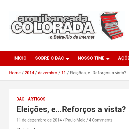
Skip
to
content
O Beira-Rio da Internet
Arquibancada Colorada
INÍCIO
SOBRE O BAC
NOSSO TIME
AÇÕ
Home
2014
dezembro
11
Eleições, e…Reforços a vista?
BAC - ARTIGOS
Eleições, e…Reforços a vista?
11 de dezembro de 2014
Paulo Melo
4 Comments