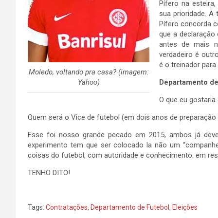
Pífero na esteira
sua prioridade. A
Pífero concorda c
que a declaração 
antes de mais n
verdadeiro é out
é o treinador para
Moledo, voltando pra casa? (imagem:
Yahoo)
Departamento de
O que eu gostaria
Quem será o Vice de futebol (em dois anos de preparação
Esse foi nosso grande pecado em 2015, ambos já deveri
experimento tem que ser colocado la não um “companhe
coisas do futebol, com autoridade e conhecimento. em res
TENHO DITO!
Tags:
Contratações
,
Departamento de Futebol
,
Eleições