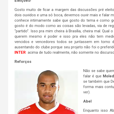
Eleições!
Gosto muito de ficar a margem das discussões pré eleit
dois ouvidos e uma só boca, devemos ouvir mais e falar m
conhece intimamente sabe que gosto do tema e como gost
gosto é do modo como as coisas são levadas, via de regr
“partido”. Isso pra mim cheira à Brasília, cheira mal. Qua
querem mesmo é poder e isso pra eles não tem medi
vencidos e vencedores todos se juntassem em torno
ausentando do clube porque seu projeto não foi o preferid
INTER
acima de tudo realmente, não somente no discurso
Reforços
Não se sabe quem 
falar é que
Moled
se também que Delc
forma mais contu
ver).
Abel
Enquanto isso Ab