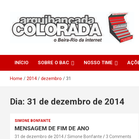
Skip
to
content
O Beira-Rio da Internet
Arquibancada Colorada
INÍCIO
SOBRE O BAC
NOSSO TIME
AÇÕ
Home
2014
dezembro
31
Dia:
31 de dezembro de 2014
SIMONE BONFANTE
MENSAGEM DE FIM DE ANO
31 de dezembro de 2014
Simone Bonfante
3 Comments