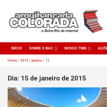
Skip
to
content
O Beira-Rio da Internet
Arquibancada Colorada
INÍCIO
SOBRE O BAC
NOSSO TIME
AÇÕ
Home
2015
janeiro
15
Dia:
15 de janeiro de 2015