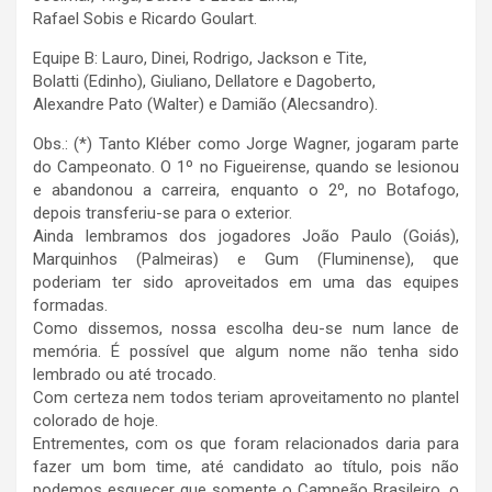
Rafael Sobis e Ricardo Goulart.
Equipe B: Lauro, Dinei, Rodrigo, Jackson e Tite,
Bolatti (Edinho), Giuliano, Dellatore e Dagoberto,
Alexandre Pato (Walter) e Damião (Alecsandro).
Obs.: (*) Tanto Kléber como Jorge Wagner, jogaram parte
do Campeonato. O 1º no Figueirense, quando se lesionou
e abandonou a carreira, enquanto o 2º, no Botafogo,
depois transferiu-se para o exterior.
Ainda lembramos dos jogadores João Paulo (Goiás),
Marquinhos (Palmeiras) e Gum (Fluminense), que
poderiam ter sido aproveitados em uma das equipes
formadas.
​Como dissemos, nossa escolha deu-se num lance de
memória. É possível que algum nome não tenha sido
lembrado ou até trocado.
​Com certeza nem todos teriam aproveitamento no plantel
colorado de hoje.
​Entrementes, com os que foram relacionados daria para
fazer um bom time, até candidato ao título, pois não
podemos esquecer que somente o Campeão Brasileiro, o