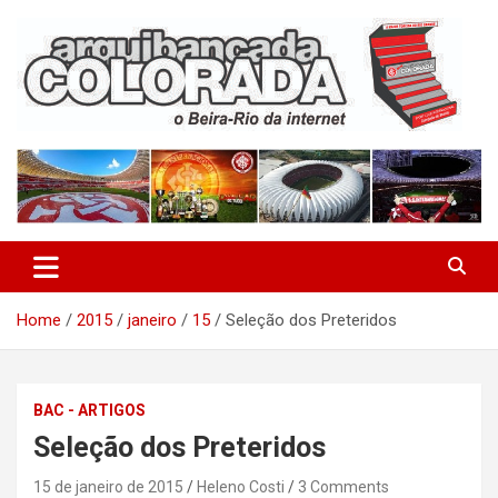
Skip
to
content
O Beira-Rio da Internet
Arquibancada Colorada
Home
2015
janeiro
15
Seleção dos Preteridos
BAC - ARTIGOS
Seleção dos Preteridos
15 de janeiro de 2015
Heleno Costi
3 Comments