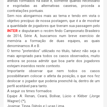
atletas formados na base e, somente quando necessário
e esgotadas as alternativas caseiras, proceda a
contratações pontuais.
​Sem nos alongarmos mais ao tema e tendo em vista o
objetivo precípuo de nossa postagem, que é a de mostrar
a quantidade de jogadores que tiveram sua passagem pelo
INTER
e disputaram o recém findo Campeonato Brasileiro
de 2014, Série A, buscamos num breve exercício de
memória a formação de duas equipes, as quais
denominamos A e B.
O termo “preteridos” utilizado no título, talvez não seja o
mais apropriado para todos os casos observados, muito
embora se possa admitir que boa parte dos jogadores
estejam inseridos neste contexto.
​Importante observar que nem todos os casos
possibilitaram colocar o atleta da posição, o que nos fez
deslocar o jogador que poderia preenchê-la, dentro de um
perfil aceitável para tanto.
A seguir os times formados:
Equipe A: Renan, Ceará, Bolívar, Lúcio e Kléber (Jorge
Wagner) (*),
Josimar, Tinga, Dátolo e Lucas Lima,