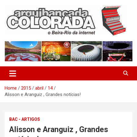
Skip
to
content
O Beira-Rio da Internet
Arquibancada Colorada
Home
2015
abril
14
Alisson e Aranguiz , Grandes notícias!
BAC - ARTIGOS
Alisson e Aranguiz , Grandes