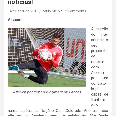
notícias!
14 de abril de 2015
Paulo Melo
12 Comments
Alisson
A direção
do Inter
anuncia o
seu
propósito
de
renovar
com
Alisson
por um
contrato
logo
Alisson por dez anos? (Imagem: Lance)
capaz de
tranform
á-lo
numa espécie de Rogério Ceni Colorado. Anunciar isso