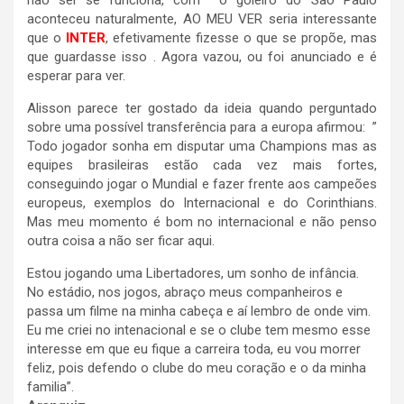
não sei se funciona, com o goleiro do São Paulo
aconteceu naturalmente, AO MEU VER seria interessante
que o
INTER
, efetivamente fizesse o que se propõe, mas
que guardasse isso . Agora vazou, ou foi anunciado e é
esperar para ver.
Alisson parece ter gostado da ideia quando perguntado
sobre uma possível transferência para a europa afirmou: ”
Todo jogador sonha em disputar uma Champions mas as
equipes brasileiras estão cada vez mais fortes,
conseguindo jogar o Mundial e fazer frente aos campeões
europeus, exemplos do Internacional e do Corinthians.
Mas meu momento é bom no internacional e não penso
outra coisa a não ser ficar aqui.
Estou jogando uma Libertadores, um sonho de infância.
No estádio, nos jogos, abraço meus companheiros e
passa um filme na minha cabeça e aí lembro de onde vim.
Eu me criei no intenacional e se o clube tem mesmo esse
interesse em que eu fique a carreira toda, eu vou morrer
feliz, pois defendo o clube do meu coração e o da minha
familia”.