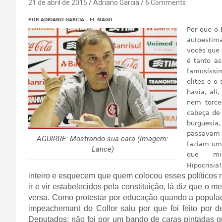
21 de abril de 2015
Adriano Garcia
6 Comments
POR ADRIANO GARCIA – EL MAGO
Por que o 
autoestima
vocês que 
é tanto a
famosíssi
elites e o
havia, ali
nem torce
cabeça de 
burguesia
passavam 
AGUIRRE: Mostrando sua cara (Imagem:
faziam um 
Lance)
que min
Hipocrisia!
inteiro e esquecem que quem colocou esses políticos n
ir e vir estabelecidos pela constituição, lá diz que o 
versa. Como protestar por educação quando a populaç
impeachemant do Collor saiu por que foi feito po
Deputados; não foi por um bando de caras pintadas qu