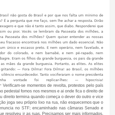
Brasil não gosta do Brasil e por que nos falta um mínimo de
? É a pergunta que me faço, sem lhe achar a resposta. Dirão
exagero e que não é tanto assim, que diabo. Responderei que
ssim ou pior. Vocês se lembram da Passeata dos milhões, a
ma Passeata dos milhões? Quem quiser entender as nossas
 seu fracasso encontrará nos milhões um dado essencial. Não
, um único e escasso preto. E nem operário, nem favelado, e
dor do colorado, e nem barnabé, e nem pé-rapado, nem
bagre. Eram os filhos da grande burguesia, os pais da grande
, as mães da grande
burguesia. Portanto, as elites. As elites
gritando: — Fora Dilma! Fora Dilma! ao Brasil, os milhões
silêncio ensurdecedor. Tanto vociferaram o nome presidenta
ha vontade foi replicar-lhes: — hipocrisia!
Verificam-se momentos de revolta, protestos pelo país
”
o pedestal fomos nos mesmos e ai onde fica o direito de
meu direito termina quando começa o dever do outro e vice
ão joga seu próprio lixo na rua, não esquecemos que o
r denuncia no STF; encaminhado nas câmaras Senado e
e resolveu ir as ruas. Precisamos ser mais informados,