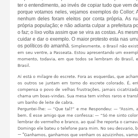
ter o entendimento, ao invés de copiar tudo que vem de 
porque votamos neles, vejamos exemplos do Collor; 
nenhum deles foram eleitos por conta própria. As ru
própria população; e não adianta culpar a prefeitur
o faz; o lixo volta assim que se vira as costas. As 
cuidar e dar o exemplo. O maior protesto esta nas urn
os políticos do amanhã.
Simplesmente, o Brasil não exist
em seu ventre, a Passeata. Estou apresentando um exemplo
momento, todavia, em que todos se lembram do Brasil, e
Brasil.
Aí está o milagre do escrete. Fora as esquerdas, que acham
os outros se juntam em torno do escrete colorado. É, en
compensa o povo de velhas frustrações, jamais cicatrizad
chama um boas-vindas. Sua mesa tem vinhos raros e transl
um banho de leite de cabra.
Perguntei-lhe: — “Que tal?” e me Respondeu: — “Assim, a
bem. É esse amigo que me confessa: — “Só me sinto color
lembrar do vermelho e branco, ao qual lhe reporta o carnava
Domingo ele bateu o telefone para mim. No seu desvario, b
— “
Ganhamos, ganhamos que venham os azuizinhos, vamos p