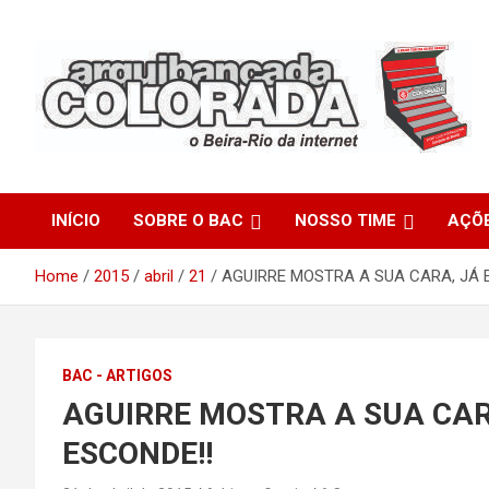
Skip
to
content
O Beira-Rio da Internet
Arquibancada Colorada
INÍCIO
SOBRE O BAC
NOSSO TIME
AÇÕ
Home
2015
abril
21
AGUIRRE MOSTRA A SUA CARA, JÁ 
BAC - ARTIGOS
AGUIRRE MOSTRA A SUA CAR
ESCONDE!!