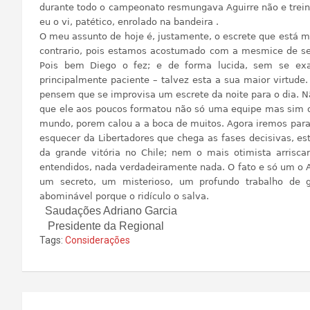
durante todo o campeonato resmungava Aguirre não e treina
eu o vi, patético, enrolado na bandeira .
O meu assunto de hoje é, justamente, o escrete que está 
contrario, pois estamos acostumado com a mesmice de se
Pois bem Diego o fez; e de forma lucida, sem se exa
principalmente paciente – talvez esta a sua maior virtude
pensem que se improvisa um escrete da noite para o dia. 
que ele aos poucos formatou não só uma equipe mas sim du
mundo, porem calou a a boca de muitos. Agora iremos para 
esquecer da Libertadores que chega as fases decisivas, es
da grande vitória no Chile; nem o mais otimista arriscar
entendidos, nada verdadeiramente nada. O fato e só um o A
um secreto, um misterioso, um profundo trabalho de g
abominável porque o ridículo o salva.
Saudações Adriano Garcia
Presidente da Regional
Tags:
Considerações
Navegação