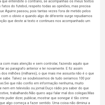
pena que entendste o contrario, se acompanhas os meus textos
 fatos do futebol, respeito todas as opiniões, mas precisa
que Aguirre passou, pois tantas vezes fora de metido pelos
om o obivio e quando algo de diferente surge repudiamos
tenção que deste ai texto e continues nos acompanhado um
nda com mais atenção e sem controlar, fazendo aquilo que
ar ao paragrafo anterior e ler novamente. E fiz assim
ta dos milhões (milhares), o que mais me assusta não é o que
 se sabe. Talvez se soubéssemos de tudo seriamos 100 por
 sei.Sei que não confio em informação nenhuma, muito
e nem em televisão ou jornal.Ouço rádio pra saber do que
 estive, trabalhando.Não quero aqui falar mal dos colegas.Mas
e puder dizer, publicar, mostrar que sonegar é tão crime
que algo começa a fazer sentido. Uma coisa não diminui a