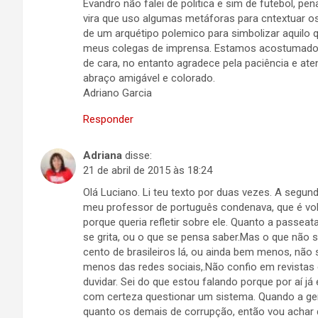
Evandro não falei de politica e sim de futebol, 
vira que uso algumas metáforas para cntextuar os
de um arquétipo polemico para simbolizar aquilo 
meus colegas de imprensa. Estamos acostumado c
de cara, no entanto agradece pela paciência e a
abraço amigável e colorado.
Adriano Garcia
Responder
Adriana
disse:
21 de abril de 2015 às 18:24
Olá Luciano. Li teu texto por duas vezes. A segu
meu professor de português condenava, que é volt
porque queria refletir sobre ele. Quanto a passea
se grita, ou o que se pensa saber.Mas o que não
cento de brasileiros lá, ou ainda bem menos, não
menos das redes sociais,.Não confio em revistas 
duvidar. Sei do que estou falando porque por aí já
com certeza questionar um sistema. Quando a gent
quanto os demais de corrupção, então vou achar 