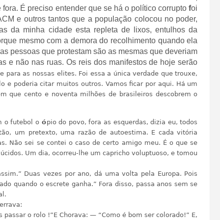
fora. É preciso entender que se há o político corrupto
f
oi
ACM e outros tantos que a população colocou no poder,
as da minha cidade esta repleta de lixos, entulhos da
a porque mesmo com a demora do recolhimento quando ela
mesmas pessoas que protestam são as mesmas que deveriam
as e não nas ruas. Os reis dos manifestos de hoje serão
e para as nossas elites. Foi essa a única verdade que trouxe,
 e poderia citar muitos outros. Vamos ficar por aqui. Há um
m que cento e noventa milhões de brasileiros descobrem o
 o futebol o
ó
pio do povo, fora as esquerdas, dizia eu, todos
tão, um pretexto, uma razão de autoestima. E cada vitória
as. Não sei se contei o caso de certo amigo meu. É o que se
úcidos. Um dia, ocorreu-lhe um capricho voluptuoso, e tomou
ssim.” Duas vezes por ano, dá uma volta pela Europa. Pois
ado quando o escrete ganha.” Fora disso, passa anos sem se
l.
errava:
assar o rolo !”E Chorava: — “Como é bom ser colorado!” E,