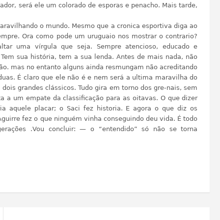
dor, será ele um colorado de esporas e penacho. Mais tarde,
maravilhando o mundo. Mesmo que a cronica esportiva diga ao
mpre. Ora como pode um uruguaio nos mostrar o contrario?
ltar uma vírgula que seja. Sempre atencioso, educado e
. Tem sua história, tem a sua lenda. Antes de mais nada, não
Não. mas no entanto alguns ainda resmungam não acreditando
as. É claro que ele não é e nem será a ultima maravilha do
dois grandes clássicos. Tudo gira em torno dos gre-nais, sem
ta a um empate da classificação para as oitavas. O que dizer
ia aquele placar; o Saci fez historia. E agora o que diz os
guirre fez o que ninguém vinha conseguindo deu vida. É todo
erações .Vou concluir: — o “entendido” só não se torna