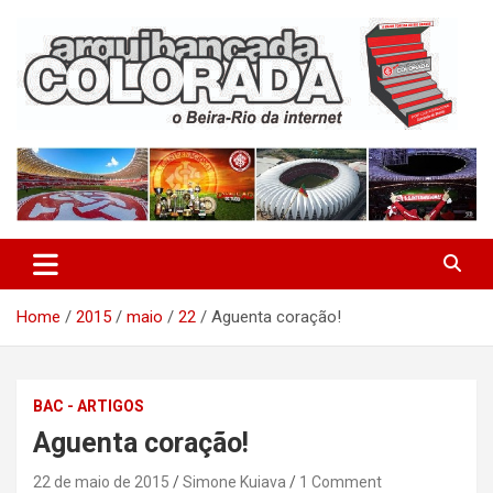
Skip
to
content
O Beira-Rio da Internet
Arquibancada Colorada
Home
2015
maio
22
Aguenta coração!
BAC - ARTIGOS
Aguenta coração!
22 de maio de 2015
Simone Kuiava
1 Comment