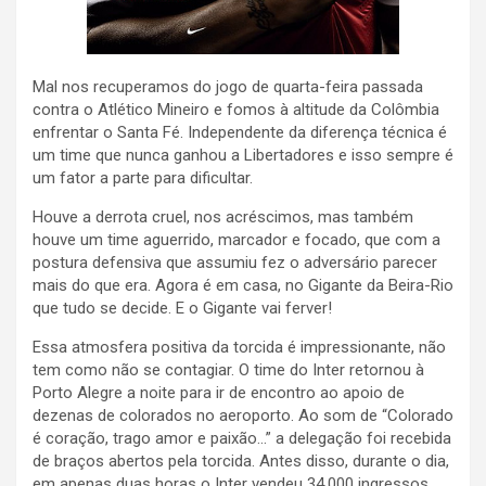
Mal nos recuperamos do jogo de quarta-feira passada
contra o Atlético Mineiro e fomos à altitude da Colômbia
enfrentar o Santa Fé. Independente da diferença técnica é
um time que nunca ganhou a Libertadores e isso sempre é
um fator a parte para dificultar.
Houve a derrota cruel, nos acréscimos, mas também
houve um time aguerrido, marcador e focado, que com a
postura defensiva que assumiu fez o adversário parecer
mais do que era. Agora é em casa, no Gigante da Beira-Rio
que tudo se decide. E o Gigante vai ferver!
Essa atmosfera positiva da torcida é impressionante, não
tem como não se contagiar. O time do Inter retornou à
Porto Alegre a noite para ir de encontro ao apoio de
dezenas de colorados no aeroporto. Ao som de “Colorado
é coração, trago amor e paixão…” a delegação foi recebida
de braços abertos pela torcida. Antes disso, durante o dia,
em apenas duas horas o Inter vendeu 34.000 ingressos