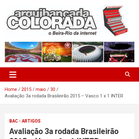
Skip
to
content
O Beira-Rio da Internet
Arquibancada Colorada
Home
2015
maio
30
Avaliação 3a rodada Brasileirão 2015 – Vasco 1 x 1 INTER
BAC - ARTIGOS
Avaliação 3a rodada Brasileirão