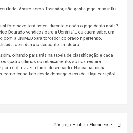
 resultado. Assim como Treinador, não ganha jogo, mas influi
l fato novo terá antes, durante e após o jogo desta noite?
odrigo Dourado vendidos para a Ucrânia”… ou quem sabe, um
ivo com a UNIMED,para torcedor colorado hipertenso,
alidade; com derrota desconto em dobro.
assim, olhando para trás na tabela de classificação e cada
e os quatro últimos do rebaixamento, só nos restará
 para sobreviver a tanto desencanto. Nunca na minha
des como tenho tido desde domingo passado. Haja coração!
Pós jogo – Inter x Fluminense