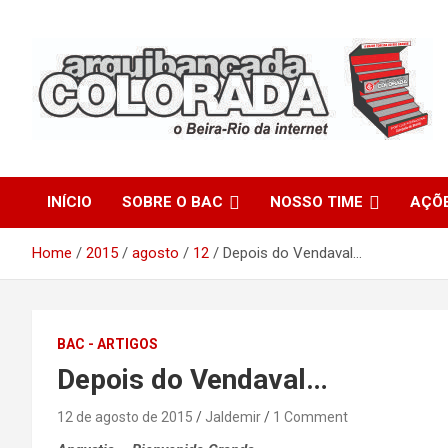
Skip
to
content
O Beira-Rio da Internet
Arquibancada Colorada
INÍCIO
SOBRE O BAC
NOSSO TIME
AÇÕ
Home
2015
agosto
12
Depois do Vendaval…
BAC - ARTIGOS
Depois do Vendaval…
12 de agosto de 2015
Jaldemir
1 Comment