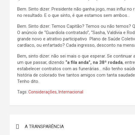
Bem. Sinto dizer: Presidente não ganha jogo, mas influi no
no resultado. E o que sinto, é que estamos sem ambos…
Bem. Sinto dizer: Temos Capitão? Temos ou não temos? Qua
O anúncio de “Guardiola contratado”, “Sasha, Valdivia e R
grande novo e atrativo participativo Plano de Saúde Colet
cardíaco, ou enfartado? Cada ingresso, desconto na mens
Bem, sinto dizer: não sei mais o que esperar. Se continuar 
um que passar, dizendo
“a fila anda”, na 38ª rodada
, entr
estabelecer contratos com as funerárias… não tenho saúde
história de colorado tive tantos amigos com tanta sauda
Tenho dito.
Tags:
Considerações
,
Internacional
Navegação
A TRANSPARÊNCIA
de