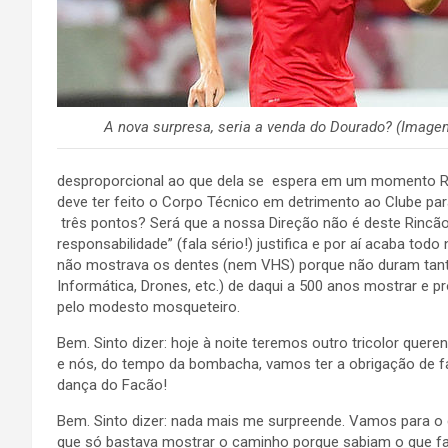
A nova surpresa, seria a venda do Dourado? (Image
desproporcional ao que dela se espera em um momento Reg
deve ter feito o Corpo Técnico em detrimento ao Clube pa
três pontos? Será que a nossa Direção não é deste Rincão
responsabilidade” (fala sério!) justifica e por aí acaba 
não mostrava os dentes (nem VHS) porque não duram tant
Informática, Drones, etc.) de daqui a 500 anos mostrar e 
pelo modesto mosqueteiro.
Bem. Sinto dizer: hoje à noite teremos outro tricolor quere
e nós, do tempo da bombacha, vamos ter a obrigação de fa
dança do Facão!
Bem. Sinto dizer: nada mais me surpreende. Vamos para
que só bastava mostrar o caminho porque sabiam o que f