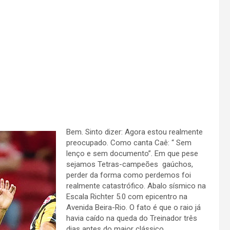
Bem. Sinto dizer: Agora estou realmente
preocupado. Como canta Caê: “ Sem
lenço e sem documento”. Em que pese
sejamos Tetras-campeões gaúchos,
perder da forma como perdemos foi
realmente catastrófico. Abalo sísmico na
Escala Richter 5.0 com epicentro na
Avenida Beira-Rio. O fato é que o raio já
havia caído na queda do Treinador três
dias antes do maior clássico