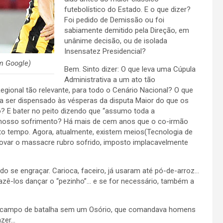
futebolístico do Estado. E o que dizer?
Foi pedido de Demissão ou foi
sabiamente demitido pela Direção, em
unânime decisão, ou de isolada
Insensatez Presidencial?
m Google)
Bem. Sinto dizer: O que leva uma Cúpula
Administrativa a um ato tão
ional tão relevante, para todo o Cenário Nacional? O que
ra ser dispensado às vésperas da disputa Maior do que os
? E bater no peito dizendo que “assumo toda a
todo nosso sofrimento? Há mais de cem anos que o co-irmão
o tempo. Agora, atualmente, existem meios(Tecnologia de
provar o massacre rubro sofrido, imposto implacavelmente
ndo se engraçar. Carioca, faceiro, já usaram até pó-de-arroz…
zê-los dançar o “pezinho”… e se for necessário, também a
 o campo de batalha sem um Osório, que comandava homens
azer…