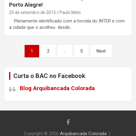
Porto Alegre!
25 de setembro de 2015
Paulo Melo
Plenamente identificado com a torcida do INTER e com
a cidade que o acolheu desde…
Paginação
1
2
…
5
Next
de
posts
Curta o BAC no Facebook
Blog Arquibancada Colorada
Copyright © 2026
Arquibancada Colorada