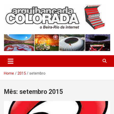
Skip
to
content
O Beira-Rio da Internet
Arquibancada Colorada
Home
2015
setembro
Mês:
setembro 2015