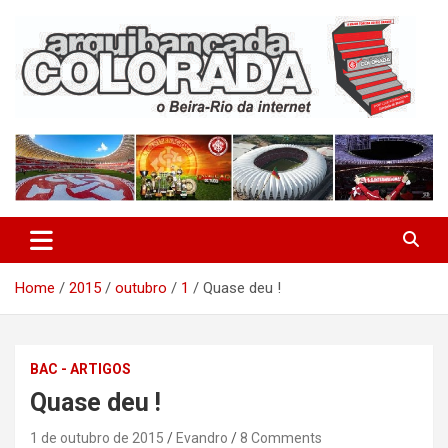
Skip
to
content
O Beira-Rio da Internet
Arquibancada Colorada
Home
2015
outubro
1
Quase deu !
BAC - ARTIGOS
Quase deu !
1 de outubro de 2015
Evandro
8 Comments