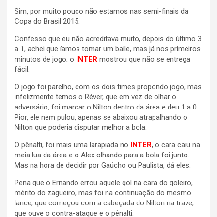
Sim, por muito pouco não estamos nas semi-finais da
Copa do Brasil 2015.
Confesso que eu não acreditava muito, depois do último 3
a 1, achei que íamos tomar um baile, mas já nos primeiros
minutos de jogo, o
INTER
mostrou que não se entrega
fácil.
O jogo foi parelho, com os dois times propondo jogo, mas
infelizmente temos o Réver, que em vez de olhar o
adversário, foi marcar o Nilton dentro da área e deu 1 a 0.
Pior, ele nem pulou, apenas se abaixou atrapalhando o
Nilton que poderia disputar melhor a bola.
O pênalti, foi mais uma larapiada no
INTER
, o cara caiu na
meia lua da área e o Alex olhando para a bola foi junto.
Mas na hora de decidir por Gaúcho ou Paulista, dá eles.
Pena que o Ernando errou aquele gol na cara do goleiro,
mérito do zagueiro, mas foi na continuação do mesmo
lance, que começou com a cabeçada do Nilton na trave,
que ouve o contra-ataque e o pênalti.