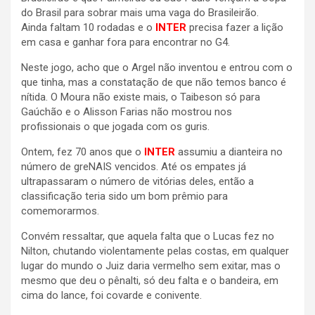
do Brasil para sobrar mais uma vaga do Brasileirão.
Ainda faltam 10 rodadas e o
INTER
precisa fazer a lição
em casa e ganhar fora para encontrar no G4.
Neste jogo, acho que o Argel não inventou e entrou com o
que tinha, mas a constatação de que não temos banco é
nítida. O Moura não existe mais, o Taibeson só para
Gaúchão e o Alisson Farias não mostrou nos
profissionais o que jogada com os guris.
Ontem, fez 70 anos que o
INTER
assumiu a dianteira no
número de greNAIS vencidos. Até os empates já
ultrapassaram o número de vitórias deles, então a
classificação teria sido um bom prêmio para
comemorarmos.
Convém ressaltar, que aquela falta que o Lucas fez no
Nilton, chutando violentamente pelas costas, em qualquer
lugar do mundo o Juiz daria vermelho sem exitar, mas o
mesmo que deu o pênalti, só deu falta e o bandeira, em
cima do lance, foi covarde e conivente.