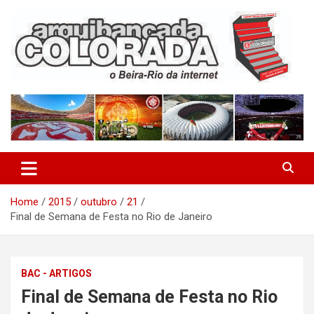
Skip
to
content
O Beira-Rio da Internet
Arquibancada Colorada
Home
2015
outubro
21
Final de Semana de Festa no Rio de Janeiro
BAC - ARTIGOS
Final de Semana de Festa no Rio