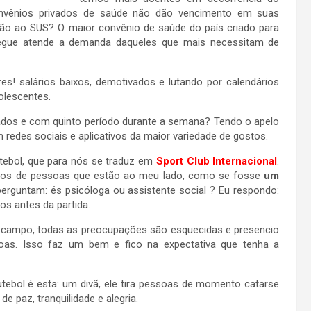
onvênios privados de saúde não dão vencimento em suas
ção ao SUS? O maior convênio de saúde do país criado para
egue atende a demanda daqueles que mais necessitam de
s! salários baixos, demotivados e lutando por calendários
olescentes.
dos e com quinto período durante a semana? Tendo o apelo
 redes sociais e aplicativos da maior variedade de gostos.
tebol, que para nós se traduz em
Sport Club Internacional
.
atos de pessoas que estão ao meu lado, como se fosse
um
rguntam: és psicóloga ou assistente social ? Eu respondo:
s antes da partida.
m campo, todas as preocupações são esquecidas e presencio
oas. Isso faz um bem e fico na expectativa que tenha a
tebol é esta: um divã, ele tira pessoas de momento catarse
e paz, tranquilidade e alegria.