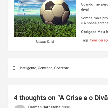
Quando me perg
divã!
Somos mais privi
é a nossa adrena
Obrigada Meu In
Tags:
Consideraç
Nosso Divâ
Navegação
Inteligente, Centrado, Coerente
de
Post
4 thoughts on “
A Crise e o Divã
Carmen Barnetche
disse: