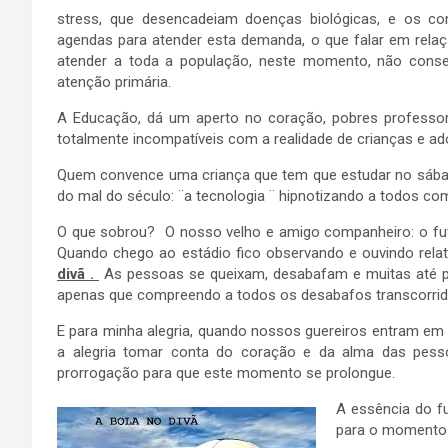
stress, que desencadeiam doenças biológicas, e os c
agendas para atender esta demanda, o que falar em rela
atender a toda a população, neste momento, não cons
atenção primária.
A Educação, dá um aperto no coração, pobres professore
totalmente incompatíveis com a realidade de crianças e ad
Quem convence uma criança que tem que estudar no sába
do mal do século: ¨a tecnologia ¨ hipnotizando a todos com
O que sobrou? O nosso velho e amigo companheiro: o fu
Quando chego ao estádio fico observando e ouvindo rel
divã .
As pessoas se queixam, desabafam e muitas até pe
apenas que compreendo a todos os desabafos transcorrido
E para minha alegria, quando nossos guereiros entram e
a alegria tomar conta do coração e da alma das pess
prorrogação para que este momento se prolongue.
A essência do fu
para o momento d