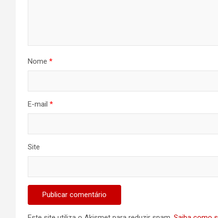
Nome
*
E-mail
*
Site
Este site utiliza o Akismet para reduzir spam.
Saiba como s