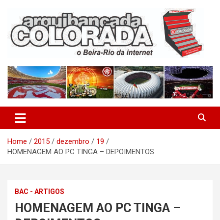
Skip
to
content
O Beira-Rio da Internet
Arquibancada Colorada
Home
2015
dezembro
19
HOMENAGEM AO PC TINGA – DEPOIMENTOS
BAC - ARTIGOS
HOMENAGEM AO PC TINGA –