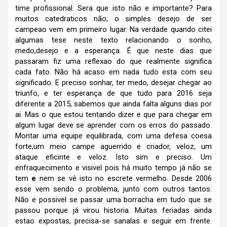
time profissional. Sera que isto não e importante? Para
muitos catedraticos não; o simples desejo de ser
campeao vem em primeiro lugar. Na verdade quando citei
algumas tese neste texto relacionando o sonho,
medo,desejo e a esperança. É que neste dias que
passaram fiz uma reflexao do que realmente significa
cada fato. Não há acaso em nada tudo esta com seu
significado. E preciso sonhar, ter medo, desejar chegar ao
triunfo, e ter esperança de que tudo para 2016 seja
diferente a 2015, sabemos que ainda falta alguns dias por
ai. Mas o que estou tentando dizer e que para chegar em
algum lugar deve se aprender com os erros do passado.
Montar uma equipe equilibrada, com uma defesa coesa
forte,um meio campe aguerrido e criador, veloz, um
ataque eficinte e veloz. Isto sim e preciso. Um
enfraquecimento e visivel pois há muito tempo já não se
tem
e
n
em se vê isto no escrete vermelho. Desde 2006
esse vem sendo o problema, junto com outros tantos.
Não e possivel se passar uma borracha em tudo que se
passou porque já virou historia. Muitas feriadas ainda
estao expostas, precisa-se sanalas e seguir em frente.