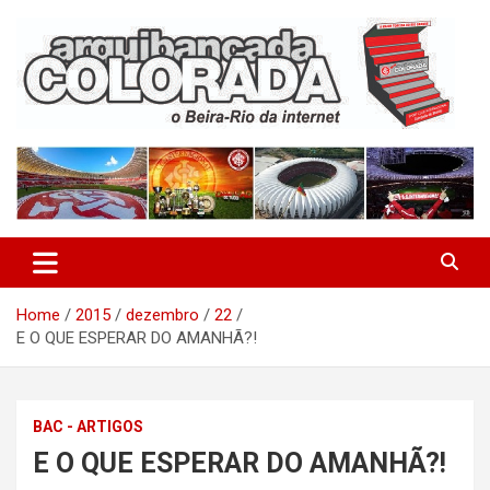
Skip
to
content
O Beira-Rio da Internet
Arquibancada Colorada
Home
2015
dezembro
22
E O QUE ESPERAR DO AMANHÃ?!
BAC - ARTIGOS
E O QUE ESPERAR DO AMANHÃ?!