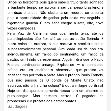
Olhos no horizonte pois quem sabe o titulo tanto sonhado
a bastante tempo se aproxima ser campeao brasileiro, e
em duas chances. Não obstante um recorde se encurta,
pois a oportunidade de ganhar pela sexta vez seguida a
higemonia gaucha. Quem sabe chegar a sete, oito, nove
vezes campeões.
Pero Vaz de Caminha diria que, nesta terra, até os
paralelepípedos dão flor, até as zebras estão florindo. E
outra coisa: — outrora, o que matava o brasileiro era o
subdesenvolvimento pessoal. Sim, cada um de nós era,
individualmente, um falido do sentimento, um falido da
paixão, um falido da esperança. Alguém dirá que o Paulo
Francis continuaria amargo. Explica-se: — o conhecido
crítico era um analfabeto obsessivo, que precisa ver
analfabe tos por toda a parte. Mas o próprio Paulo Francis,
que não passou de O conde de Monte Cristo, não
escrevia, não tinha uma coluna? É outro milagre do Brasil.
Hoje em dia, qualquer jumento nosso tem um charme de
puro-sangue. Mas estejam certos. O pagador de
promessas é o profeta dos campeonatos.
Saudações.