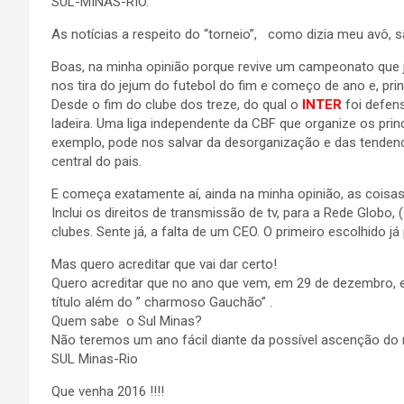
SUL-MINAS-RIO.
As notícias a respeito do “torneio”, como dizia meu avô, s
Boas, na minha opinião porque revive um campeonato que j
nos tira do jejum do futebol do fim e começo de ano e, pri
Desde o fim do clube dos treze, do qual o
INTER
foi defen
ladeira. Uma liga independente da CBF que organize os pr
exemplo, pode nos salvar da desorganização e das tenden
central do pais.
E começa exatamente aí, ainda na minha opinião, as coisas 
Inclui os direitos de transmissão de tv, para a Rede Globo
clubes. Sente já, a falta de um CEO. O primeiro escolhido já 
Mas quero acreditar que vai dar certo!
Quero acreditar que no ano que vem, em 29 de dezembro, 
título além do ” charmoso Gauchão” .
Quem sabe o Sul Minas?
Não teremos um ano fácil diante da possível ascenção do n
SUL Minas-Rio
Que venha 2016 !!!!