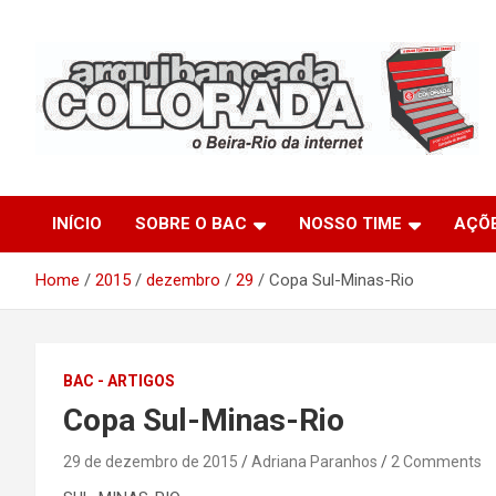
Skip
to
content
O Beira-Rio da Internet
Arquibancada Colorada
INÍCIO
SOBRE O BAC
NOSSO TIME
AÇÕ
Home
2015
dezembro
29
Copa Sul-Minas-Rio
BAC - ARTIGOS
Copa Sul-Minas-Rio
29 de dezembro de 2015
Adriana Paranhos
2 Comments