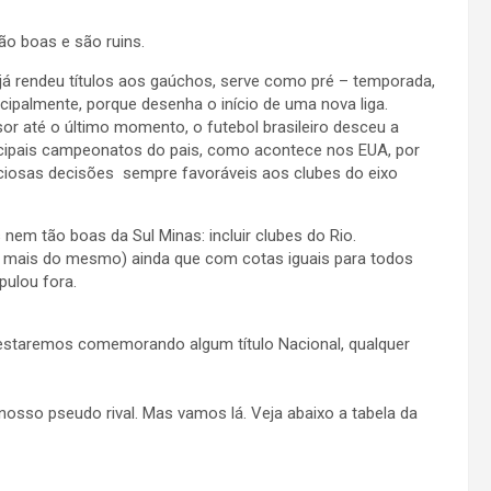
ão boas e são ruins.
á rendeu títulos aos gaúchos, serve como pré – temporada,
ncipalmente, porque desenha o início de uma nova liga.
sor até o último momento, o futebol brasileiro desceu a
incipais campeonatos do pais, como acontece nos EUA, por
ciosas decisões sempre favoráveis aos clubes do eixo
nem tão boas da Sul Minas: incluir clubes do Rio.
, ( mais do mesmo) ainda que com cotas iguais para todos
pulou fora.
estaremos comemorando algum título Nacional, qualquer
osso pseudo rival. Mas vamos lá. Veja abaixo a tabela da