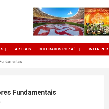
ES
ARTIGOS
COLORADOS POR AÍ…
INTER POR
 Fundamentais
ores Fundamentais
s