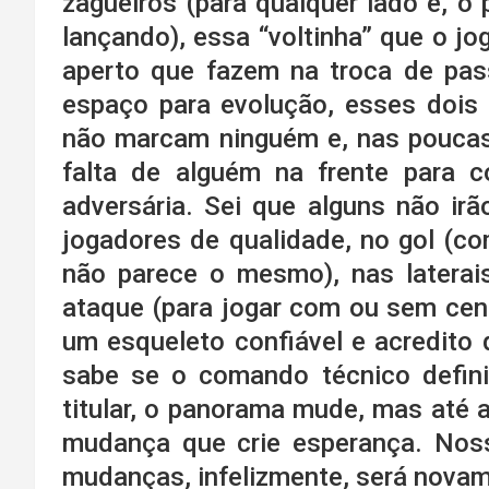
zagueiros (para qualquer lado e, o
lançando), essa “voltinha” que o j
aperto que fazem na troca de pass
espaço para evolução, esses dois
não marcam ninguém e, nas poucas
falta de alguém na frente para c
adversária. Sei que alguns não ir
jogadores de qualidade, no gol (co
não parece o mesmo), nas laterai
ataque (para jogar com ou sem cent
um esqueleto confiável e acredit
sabe se o comando técnico defini
titular, o panorama mude, mas até 
mudança que crie esperança. Nos
mudanças, infelizmente, será nova