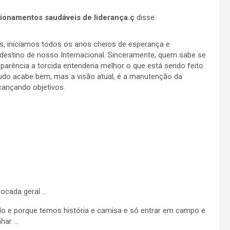
cionamentos saudáveis de liderança.ç
disse:
s, iniciamos todos os anos cheios de esperança e
destino de nosso Internacional. Sinceramente, quem sabe se
arência a torcida entenderia melhor o que está sendo feito
udo acabe bem, mas a visão atual, é a manutenção da
cançando objetivos.
rocada geral …
o e porque temos história e camisa e só entrar em campo e
nhar …