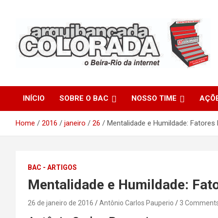
Skip
to
content
O Beira-Rio da Internet
Arquibancada Colorada
INÍCIO
SOBRE O BAC
NOSSO TIME
AÇÕ
Home
2016
janeiro
26
Mentalidade e Humildade: Fatores
BAC - ARTIGOS
Mentalidade e Humildade: Fat
26 de janeiro de 2016
Antônio Carlos Pauperio
3 Comment