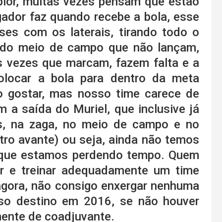
 pior, muitas vezes pensam que estão
ogador faz quando recebe a bola, esse
es com os laterais, tirando todo o
 do meio de campo que não lançam,
 vezes que marcam, fazem falta e a
olocar a bola para dentro da meta
ão gostar, mas nosso time carece de
m a saída do Muriel, que inclusive já
s, na zaga, no meio de campo e no
ro avante) ou seja, ainda não temos
o que estamos perdendo tempo. Quem
r e treinar adequadamente um time
agora, não consigo enxergar nenhuma
so destino em 2016, se não houver
mente de coadjuvante.