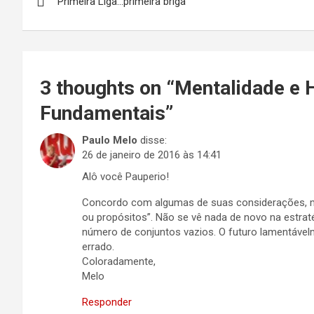
Primeira Liga…primeira briga
de
Post
3 thoughts on “
Mentalidade e 
Fundamentais
”
Paulo Melo
disse:
26 de janeiro de 2016 às 14:41
Alô você Pauperio!
Concordo com algumas de suas considerações, ma
ou propósitos”. Não se vê nada de novo na estra
número de conjuntos vazios. O futuro lamentáve
errado.
Coloradamente,
Melo
Responder