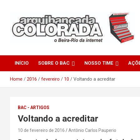
Skip
to
content
O Beira-Rio da Internet
Arquibancada Colorada
INÍCIO
SOBRE O BAC
NOSSO TIME
AÇÕ
Home
2016
fevereiro
10
Voltando a acreditar
BAC - ARTIGOS
Voltando a acreditar
10 de fevereiro de 2016
Antônio Carlos Pauperio