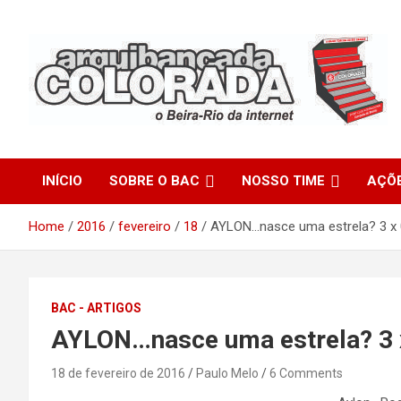
Skip
to
content
O Beira-Rio da Internet
Arquibancada Colorada
INÍCIO
SOBRE O BAC
NOSSO TIME
AÇÕ
Home
2016
fevereiro
18
AYLON…nasce uma estrela? 3 x 
BAC - ARTIGOS
AYLON…nasce uma estrela? 3 
18 de fevereiro de 2016
Paulo Melo
6 Comments