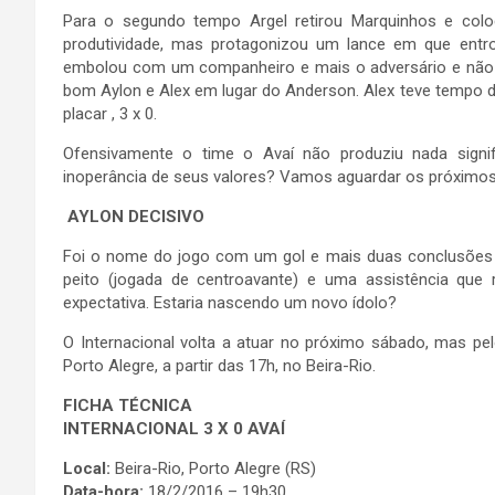
Para o segundo tempo Argel retirou Marquinhos e colo
produtividade, mas protagonizou um lance em que entr
embolou com um companheiro e mais o adversário e não c
bom Aylon e Alex em lugar do Anderson. Alex teve tempo de
placar , 3 x 0.
Ofensivamente o time o Avaí não produziu nada signi
inoperância de seus valores? Vamos aguardar os próximos 
AYLON DECISIVO
Foi o nome do jogo com um gol e mais duas conclusões 
peito (jogada de centroavante) e uma assistência qu
expectativa. Estaria nascendo um novo ídolo?
O Internacional volta a atuar no próximo sábado, mas p
Porto Alegre, a partir das 17h, no Beira-Rio.
FICHA TÉCNICA
INTERNACIONAL 3 X 0 AVAÍ
Local:
Beira-Rio, Porto Alegre (RS)
Data-hora:
18/2/2016 – 19h30