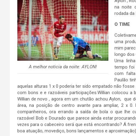
Aylon , Ro
na noite 
rodada da 
O TIME
Coletivam
uma produ
mim parece
longo dos 
Uma linha
A melhor noticia da noite: AYLON!
tempo foi
com falta
Paulão tin
aquelas alturas 1 x 0 poderia ter sido empatado não fosse a
com bons e e razoáveis participações.Willian colocou a 
Willian de novo , agora em um chutão achou Aylon, que
área, na posição de centro avante para ampliar, 2 x 
companheiros, ora errando a saída de bola o que lhe c
razoável Bob e Dourado que parece ainda estar procurand
vezes para o cabeceiro será que está encontrando? Á frent
boa atuação, movediço, bons lançamentos e aproximação)