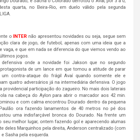
drigo Dourado, e Sacha o Colorado derrotou o Avaí, por 3 a 0,
desta quarta, no Beira-Rio, em duelo válido pela segunda
LIGA.
ente o
INTER
não apresentou novidades ou seja, segue sem
ção clara de jogo, de futebol, apenas com uma ideia que a
 vaga, e que em nada se diferencia do que viemos vendo ao
últimos jogos.
 defensiva onde a novidade foi Jakson que no segundo
 protagonista de um lance em que tomou a atitude de parar
 um contra-ataque do frágil Avaí quando somente ele e
ham quatro adversários já na intermediária defensiva. O jogo
 providencial participação do zagueiro. No mais dois laterais
bola na cabeça do Aylon para abrir o marcador aos 42 min.
 dominou e com calma encontrou Dourado dentro da pequena
0. Paulão ora fazendo lanamentos de 40 metros no pé dos
ustou uma indisfarçável bronca do Dourado. Na frente um
o seu melhor lugar, ontem fazendo gol e aparecendo alumas
e deles Marquinhos pela direita, Anderson centralizado (com
 e Sasha pela esquerda.