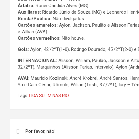
Árbitro:
Ronei Candida Alves (MG)
Auxiliares:
Ricardo Júnio de Souza (MG) e Leonardo Henri
Renda/Público:
Não divulgados.
Cartões amarelos:
Aylon, Jackson, Paulão e Alisson Farias
e Willian (AVA)
Cartões vermelhos:
Não houve.
Gols:
Aylon, 42’/2ºT(1-0), Rodrigo Dourado, 45’/2ºT(2-0) e
INTERNACIONAL:
Alisson; William, Paulão, Jackson e Ar
32’/2ºT); Marquinhos (Alisson Farias, Intervalo), Aylon (An
AVAÍ:
Mauricio Kozlinski; André Krobrel, André Santos, Hen
Sá e Caio César; Rômulo, Willian (Toshi, 37’/2ºT), Iury –
Téc
Tags:
LIGA SUL MINAS RIO
Navegação
Por favor, não!
de