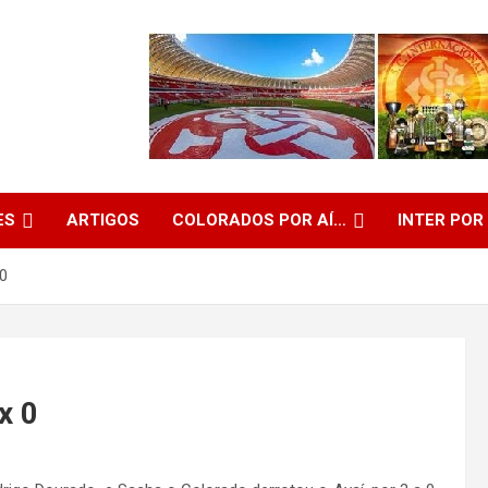
ES
ARTIGOS
COLORADOS POR AÍ…
INTER POR
0
x 0