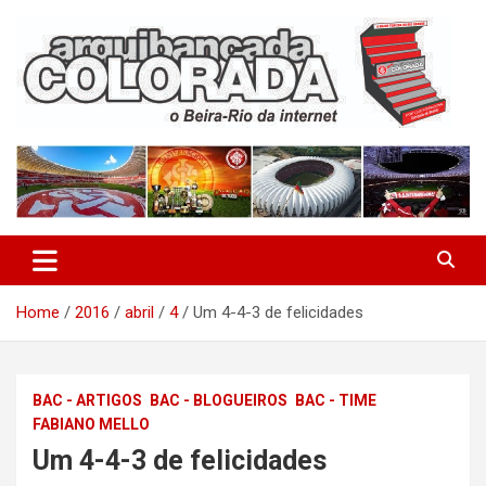
Skip
to
content
O Beira-Rio da Internet
Arquibancada Colorada
Home
2016
abril
4
Um 4-4-3 de felicidades
BAC - ARTIGOS
BAC - BLOGUEIROS
BAC - TIME
FABIANO MELLO
Um 4-4-3 de felicidades