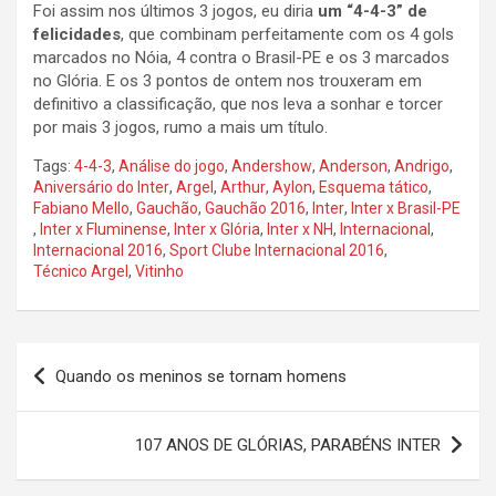
Foi assim nos últimos 3 jogos, eu diria
um “4-4-3” de
felicidades
, que combinam perfeitamente com os 4 gols
marcados no Nóia, 4 contra o Brasil-PE e os 3 marcados
no Glória. E os 3 pontos de ontem nos trouxeram em
definitivo a classificação, que nos leva a sonhar e torcer
por mais 3 jogos, rumo a mais um título.
Tags:
4-4-3
,
Análise do jogo
,
Andershow
,
Anderson
,
Andrigo
,
Aniversário do Inter
,
Argel
,
Arthur
,
Aylon
,
Esquema tático
,
Fabiano Mello
,
Gauchão
,
Gauchão 2016
,
Inter
,
Inter x Brasil-PE
,
Inter x Fluminense
,
Inter x Glória
,
Inter x NH
,
Internacional
,
Internacional 2016
,
Sport Clube Internacional 2016
,
Técnico Argel
,
Vitinho
Navegação
Quando os meninos se tornam homens
de
Post
107 ANOS DE GLÓRIAS, PARABÉNS INTER