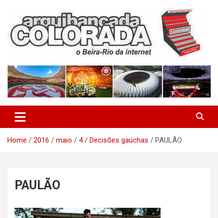
Skip
to
content
O Beira-Rio da Internet
Arquibancada Colorada
Home
2016
maio
4
Decisões gaúchas
PAULÃO
PAULÃO