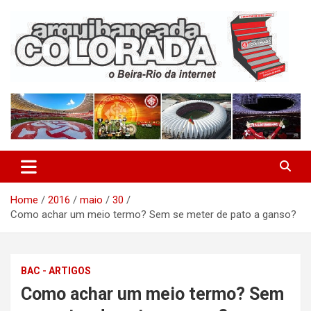
Skip
to
content
O Beira-Rio da Internet
Arquibancada Colorada
Home
2016
maio
30
Como achar um meio termo? Sem se meter de pato a ganso?
BAC - ARTIGOS
Como achar um meio termo? Sem