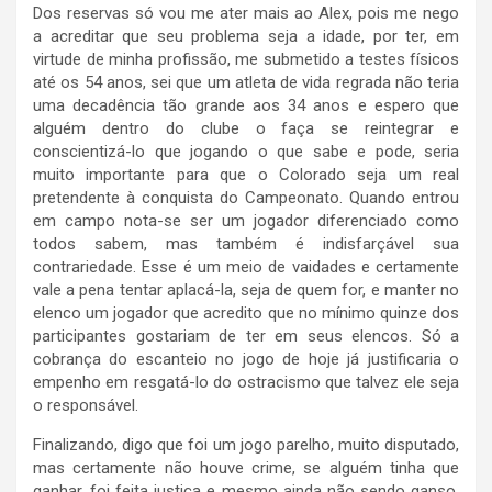
Dos reservas só vou me ater mais ao Alex, pois me nego
a acreditar que seu problema seja a idade, por ter, em
virtude de minha profissão, me submetido a testes físicos
até os 54 anos, sei que um atleta de vida regrada não teria
uma decadência tão grande aos 34 anos e espero que
alguém dentro do clube o faça se reintegrar e
conscientizá-lo que jogando o que sabe e pode, seria
muito importante para que o Colorado seja um real
pretendente à conquista do Campeonato. Quando entrou
em campo nota-se ser um jogador diferenciado como
todos sabem, mas também é indisfarçável sua
contrariedade. Esse é um meio de vaidades e certamente
vale a pena tentar aplacá-la, seja de quem for, e manter no
elenco um jogador que acredito que no mínimo quinze dos
participantes gostariam de ter em seus elencos. Só a
cobrança do escanteio no jogo de hoje já justificaria o
empenho em resgatá-lo do ostracismo que talvez ele seja
o responsável.
Finalizando, digo que foi um jogo parelho, muito disputado,
mas certamente não houve crime, se alguém tinha que
ganhar, foi feita justiça e mesmo ainda não sendo ganso,