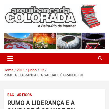
Skip
to
content
O Beira-Rio da Internet
Arquibancada Colorada
Home
2016
junho
12
RUMO A LIDERANÇA E A SAUDADE É GRANDE F9!
BAC - ARTIGOS
RUMO A LIDERANÇA E A