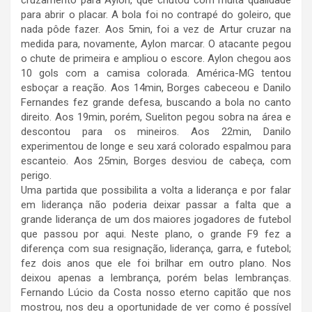
cruzamento para Aylon, que chutou com muita qualidade
para abrir o placar. A bola foi no contrapé do goleiro, que
nada pôde fazer. Aos 5min, foi a vez de Artur cruzar na
medida para, novamente, Aylon marcar. O atacante pegou
o chute de primeira e ampliou o escore. Aylon chegou aos
10 gols com a camisa colorada. América-MG tentou
esboçar a reação. Aos 14min, Borges cabeceou e Danilo
Fernandes fez grande defesa, buscando a bola no canto
direito. Aos 19min, porém, Sueliton pegou sobra na área e
descontou para os mineiros. Aos 22min, Danilo
experimentou de longe e seu xará colorado espalmou para
escanteio. Aos 25min, Borges desviou de cabeça, com
perigo.
Uma partida que possibilita a volta a liderança e por falar
em liderança não poderia deixar passar a falta que a
grande liderança de um dos maiores jogadores de futebol
que passou por aqui. Neste plano, o grande F9 fez a
diferença com sua resignação, liderança, garra, e futebol;
fez dois anos que ele foi brilhar em outro plano. Nos
deixou apenas a lembrança, porém belas lembranças.
Fernando Lúcio da Costa nosso eterno capitão que nos
mostrou, nos deu a oportunidade de ver como é possível