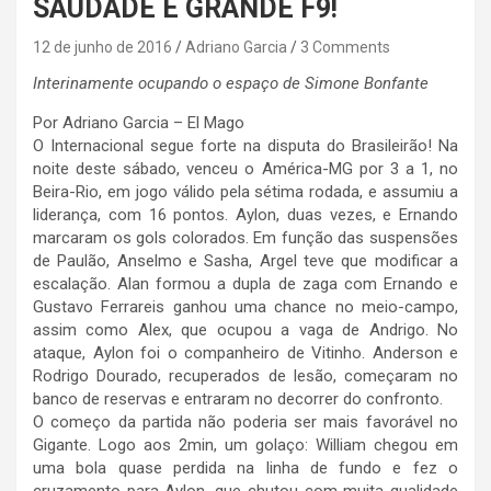
SAUDADE É GRANDE F9!
12 de junho de 2016
Adriano Garcia
3 Comments
Interinamente ocupando o espaço de Simone Bonfante
Por Adriano Garcia – El Mago
O Internacional segue forte na disputa do Brasileirão! Na
noite deste sábado, venceu o América-MG por 3 a 1, no
Beira-Rio, em jogo válido pela sétima rodada, e assumiu a
liderança, com 16 pontos. Aylon, duas vezes, e Ernando
marcaram os gols colorados. Em função das suspensões
de Paulão, Anselmo e Sasha, Argel teve que modificar a
escalação. Alan formou a dupla de zaga com Ernando e
Gustavo Ferrareis ganhou uma chance no meio-campo,
assim como Alex, que ocupou a vaga de Andrigo. No
ataque, Aylon foi o companheiro de Vitinho. Anderson e
Rodrigo Dourado, recuperados de lesão, começaram no
banco de reservas e entraram no decorrer do confronto.
O começo da partida não poderia ser mais favorável no
Gigante. Logo aos 2min, um golaço: William chegou em
uma bola quase perdida na linha de fundo e fez o