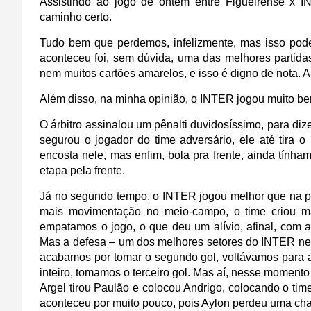
Assistindo ao jogo de ontem entre Figueirense x 
caminho certo.
Tudo bem que perdemos, infelizmente, mas isso pode
aconteceu foi, sem dúvida, uma das melhores partidas
nem muitos cartões amarelos, e isso é digno de nota. A
A
lém disso, na minha opinião, o INTER jogou muito b
O árbitro assinalou um pênalti duvidosíssimo, para 
segurou o jogador do time adversário, ele até tira o
encosta nele, mas enfim, bola pra frente, ainda tính
etapa
pela frente.
Já no segundo tempo, o INTER jogou melhor que na pri
mais movimentação no meio-campo, o time criou m
empatamos o jogo, o que deu um alívio, afinal, com a
Mas a defesa – um dos melhores setores do INTER ne
acabamos por tomar o segundo gol, voltávamos para
inteiro, tomamos o terceiro gol. Mas aí, nesse moment
Argel tirou Paulão e colocou Andrigo, colocando o tim
aconteceu por muito pouco, pois Aylon perdeu uma cha