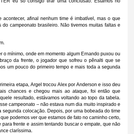
INTER eu só consigo tirar uma conclusão: Estamos no
 acontecer, afinal nenhum time é imbatível, mas o que
 do campeonato brasileiro. Não tivemos muitas faltas e
em.
dizer o mínimo, onde em momento algum Ernando puxou ou
 braço da frente, o jogador que sofreu o pênalti que se
amos um pouco do primeiro tempo e mais tod
a a segunda
meira etapa, Argel trocou Alex por Anderson e isso deu
ais chances e chegou mais ao ataque, foi então que
quele resultado, estávamos voltando ao topo da tabela.
sse campeonato – não estava num dia muito inspirado e
 a segunda colocação.
Depois, por uma bobeada do time
o que podemos ver que estamos de fato no caminho certo,
e para frente e assim tentando buscar o empate, que não
nce claríssima.