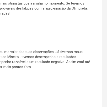
s mais otimistas que a minha no momento. Se teremos
 prováveis desfalques com a aproximação da Olimpíada.
oradas!
 vou me valer das tuas observações. Já tivemos maus
tico Mineiro , tivemos desempenho e resultados
mpenho razoável e um resultado negativo. Assim está até
r mais pontos fora.