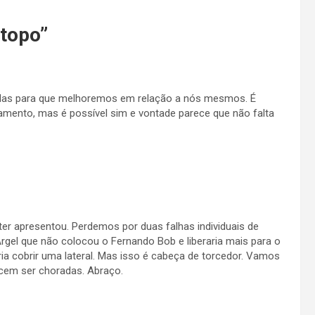
 topo
”
das para que melhoremos em relação a nós mesmos. É
damento, mas é possível sim e vontade parece que não falta
ter apresentou. Perdemos por duas falhas individuais de
Argel que não colocou o Fernando Bob e liberaria mais para o
a cobrir uma lateral. Mas isso é cabeça de torcedor. Vamos
cem ser choradas. Abraço.