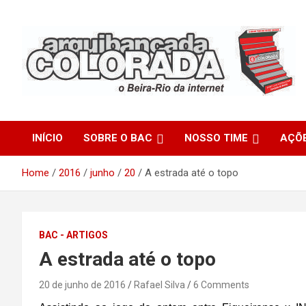
Skip
to
content
O Beira-Rio da Internet
Arquibancada Colorada
INÍCIO
SOBRE O BAC
NOSSO TIME
AÇÕ
Home
2016
junho
20
A estrada até o topo
BAC - ARTIGOS
A estrada até o topo
20 de junho de 2016
Rafael Silva
6 Comments