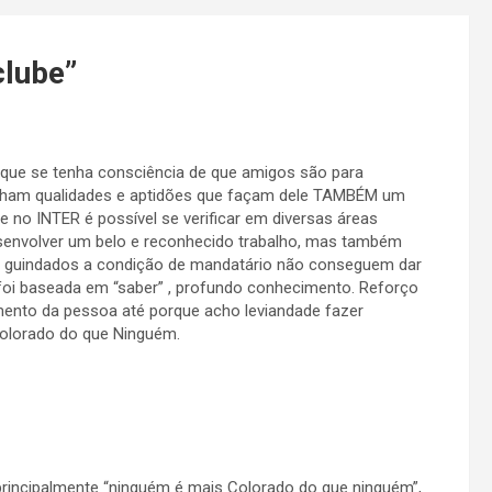
clube
”
que se tenha consciência de que amigos são para
enham qualidades e aptidões que façam dele TAMBÉM um
e no INTER é possível se verificar em diversas áreas
senvolver um belo e reconhecido trabalho, mas também
s guindados a condição de mandatário não conseguem dar
 foi baseada em “saber” , profundo conhecimento. Reforço
mento da pessoa até porque acho leviandade fazer
Colorado do que Ninguém.
rincipalmente “ninguém é mais Colorado do que ninguém”,