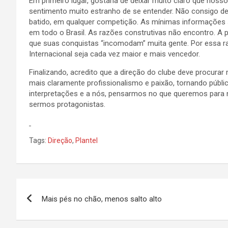
Em primeiro lugar, gostaria de deixar muito claro que nosso
sentimento muito estranho de se entender. Não consigo dec
batido, em qualquer competição. As mínimas informações 
em todo o Brasil. As razões construtivas não encontro. A 
que suas conquistas “incomodam” muita gente. Por essa r
Internacional seja cada vez maior e mais vencedor.
Finalizando, acredito que a direção do clube deve procura
mais claramente profissionalismo e paixão, tornando públ
interpretações e a nós, pensarmos no que queremos para n
sermos protagonistas.
Tags:
Direção
,
Plantel
Navegação
Mais pés no chão, menos salto alto
de