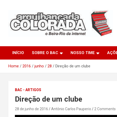
Skip
to
content
O Beira-Rio da Internet
Arquibancada Colorada
INÍCIO
SOBRE O BAC
NOSSO TIME
AÇÕ
Home
2016
junho
28
Direção de um clube
BAC - ARTIGOS
Direção de um clube
28 de junho de 2016
Antônio Carlos Pauperio
2 Comments