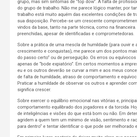
grupo, mas sim sintomas de ”top dow”. A falta de profissi
do grupo de trabalho. Não me parece lógico manter, por 
trabalho está muito aquém das excelentes condições de tr
sua disposição. Percebe-se um crescente comprometiment
vindos da base, tanto na parte técnica, como na financeira.
preenchidas, apesar de identificadas e comprometedoras.
Sobre a prática de uma mescla de humildade (para ouvir e
crescimento e conquistas), me parece um dos pontos mais
do passo certo” ou de perseguição. Os erros ou equívoco
apenas de “bode expiatório”. Em certos momentos a impre
eu e os outros deverão se curvar a mim e aos meus conce
de falta de humildade, atraso de comportamento e equívoco
Praticar a humildade de observar os outros e aprender co
significa crescer.
Sobre exercer o equilíbrio emocional nas vitórias e, princ
comportamento equilibrado dos jogadores e da torcida. Hoj
de inteligências e visões do que está bom ou não. Em de
agridem a quem tem um mínimo de visão, sentimento e racio
para dentro” e tentar identificar o que pode ser melhorado