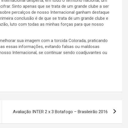
 Internacional desperta, em todo o território nacional, um
ifrar. Sinto apenas que se trata de um grande clube a ser
sobre percalços de nosso Internacional ganham destaque
primeira conclusão é de que se trata de um grande clube e
azão, luto com todas as minhas forças para que nosso
r melhorar sua imagem com a torcida Colorada, praticando
icas essas informações, evitando falsas ou maldosas
osso Internacional, se continuar sendo coadjuvantes ou
Avaliação INTER 2 x 3 Botafogo – Brasileirão 2016