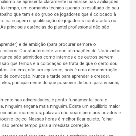
onalismo se apresenta claramente na análise nas avaliações
tanto tempo, um comando técnico quando o resultado do seu
abalho que tem e do grupo de jogadores que é colocado à
o na imagem e qualificação de jogadores contratados ou
 As principais carências do plantel profissional não são
 aprender) e de ambição (para procurar sempre o
 críticos. Constantemente vimos afirmações de “Joãozinho
s nunca são admitidos como internos e os outros servem
ssão que temos é a colocação se trata de que o certo sou
itos. Um erro, não um equívoco, pois é uma demonstração
 de convicção. Nunca é tarde para aprender e crescer.
m eles, principalmente do que possuem de bom para ensinar,
ipalmente nas adversidades, é ponto fundamental para o
e, ninguém engana mais ninguém. Existe um equilíbrio maior
terminados momentos, palavras não soam bem aos ouvidos e
cínio lógico. Nessas horas é melhor ficar quieto, “olhar
 e não perder tempo para a imediata correção.