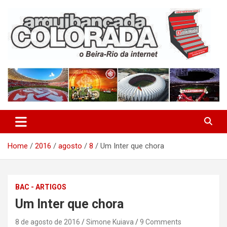
Skip
to
content
O Beira-Rio da Internet
Arquibancada Colorada
Home
2016
agosto
8
Um Inter que chora
BAC - ARTIGOS
Um Inter que chora
8 de agosto de 2016
Simone Kuiava
9 Comments