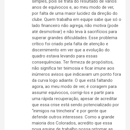
simples, pois se trata do resultado de vários
anos de equívocos e, ao meu modo de ver,
por falta de uma maior lucidez da direção do
clube. Quem trabalha em equipe sabe que só o
lado financeiro não agrega, não motiva (pode
até desmotivar) e não leva à sacrifícios para
superar grandes dificuldades. Esse problema
crítico foi criado pela falta de atenção e
discernimento em ver que a evolução do
quadro estava levando para essas
consequências. Ter firmeza de propósitos,
não significa ter teimosia e ficar imune aos
inúmeros avisos que indicavam um ponto fora
da curva logo adiante. O que está faltando
agora, ao meu modo de ver, é coragem para
assumir equívocos, corrigi-los e partir para
uma rápida recuperação, apesar de acreditar
que essa crise está sendo potencializado por
“inimigos na trincheira” e por gente que
defende outros interesses. Como a grande
maioria dos Colorados, acredito que essa
nova equipe de trabalho possa retomar as