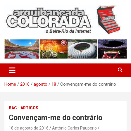
Skip
to
content
O Beira-Rio da Internet
Arquibancada Colorada
Home
2016
agosto
18
Convençam-me do contrário
BAC - ARTIGOS
Convençam-me do contrário
18 de agosto de 2016
Antônio Carlos Pauperio