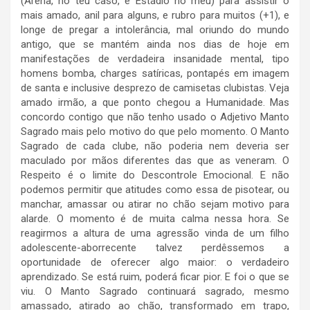
(Arena, no teu caso, e Estádio no meu) para assistir o
mais amado, anil para alguns, e rubro para muitos (+1), e
longe de pregar a intolerância, mal oriundo do mundo
antigo, que se mantém ainda nos dias de hoje em
manifestações de verdadeira insanidade mental, tipo
homens bomba, charges satíricas, pontapés em imagem
de santa e inclusive desprezo de camisetas clubistas. Veja
amado irmão, a que ponto chegou a Humanidade. Mas
concordo contigo que não tenho usado o Adjetivo Manto
Sagrado mais pelo motivo do que pelo momento. O Manto
Sagrado de cada clube, não poderia nem deveria ser
maculado por mãos diferentes das que as veneram. O
Respeito é o limite do Descontrole Emocional. E não
podemos permitir que atitudes como essa de pisotear, ou
manchar, amassar ou atirar no chão sejam motivo para
alarde. O momento é de muita calma nessa hora. Se
reagirmos a altura de uma agressão vinda de um filho
adolescente-aborrecente talvez perdêssemos a
oportunidade de oferecer algo maior: o verdadeiro
aprendizado. Se está ruim, poderá ficar pior. E foi o que se
viu. O Manto Sagrado continuará sagrado, mesmo
amassado, atirado ao chão, transformado em trapo,