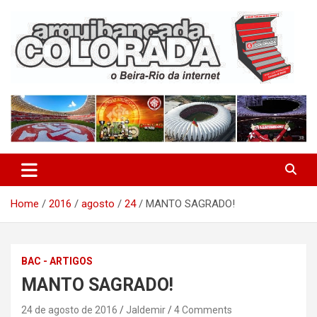
Skip
to
content
O Beira-Rio da Internet
Arquibancada Colorada
Home
2016
agosto
24
MANTO SAGRADO!
BAC - ARTIGOS
MANTO SAGRADO!
24 de agosto de 2016
Jaldemir
4 Comments