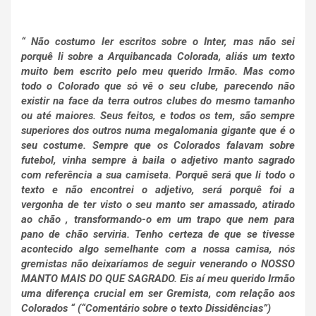
“ Não costumo ler escritos sobre o Inter, mas não sei
porquê li sobre a Arquibancada Colorada, aliás um texto
muito bem escrito pelo meu querido Irmão. Mas como
todo o Colorado que só vê o seu clube, parecendo não
existir na face da terra outros clubes do mesmo tamanho
ou até maiores. Seus feitos, e todos os tem, são sempre
superiores dos outros numa megalomania gigante que é o
seu costume. Sempre que os Colorados falavam sobre
futebol, vinha sempre à baila o adjetivo manto sagrado
com referência a sua camiseta. Porquê será que li todo o
texto e não encontrei o adjetivo, será porquê foi a
vergonha de ter visto o seu manto ser amassado, atirado
ao chão , transformando-o em um trapo que nem para
pano de chão serviria. Tenho certeza de que se tivesse
acontecido algo semelhante com a nossa camisa, nós
gremistas não deixaríamos de seguir venerando o NOSSO
MANTO MAIS DO QUE SAGRADO. Eis aí meu querido Irmão
uma diferença crucial em ser Gremista, com relação aos
Colorados “ (“Comentário sobre o texto Dissidências”)