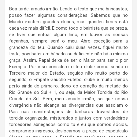
Boa tarde, amado irmão. Lendo o texto que me brindastes,
posso fazer algumas considerações. Sabemos que no
Mundo existem grandes clubes, mas grandes times está
cada vez mais difícil. E como todo o bairrista que se preza,
se tiver que entoar algum hino, em louvor às nossas
façanhas, sempre será o meu. Abro exceção para a
grandeza do teu. Quando caiu duas vezes, fiquei muito
triste, pois bater em bêbado ou deficiente não há a mínima
graça. Assim, Papai deixa de ser o Maior para ser o pior
Exemplo. Por isso considero o teu clube como sendo o
Terceiro maior do Estado, seguido não muito perto do
segundo, o Empate Gaúcho Futebol clube e muito menos
perto ainda do primeiro, dono do coração da metade do
Rio Grande do Sul + 1, ou seja, da Maior Torcida do Rio
Grande do Sul. Bem, meu amado irmão, sei que nossa
divergência não alcança as divergências que assolam o
País nas manifestações de bárbaros travestidos de
torcida organizada, misturados e juntos com verdadeiros
torcedores abnegados como tu e eu que somos sócios,
compramos ingresso, deslocamos a praça de espetáculo