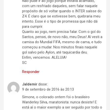
Não pude ir ao jogo porque estava acamado,
com um resfriado daqueles, sem falar naquele
propósito de só voltar quando o INTER saísse do
Z4. É claro que se estivesse bem, quebraria meu
intento. Esse é o tipo de promessa que não dá
para cumprir.
Quanto ao jogo, nem precisa falar. Com o gol do
Santos, pensei, de novo não, meu Deus! Aí vesti a
camisa do Mundial FIFA, mesmo de cama, e tudo
começou a mudar. Nos minutos finais naquele
gol salvo pelo Aylon, até taquicardia deu.
Enfim, vencemos. ALELUIA!
SC
Responder
Jaldemir
disse:
9 de setembro de 2016 às 20:13
Simone, o colorado ontem foi o brasileiro
Wanderley Silva, maratonista: nunca desiste! E
está aí o maior exemplo a ser seguido por todo o