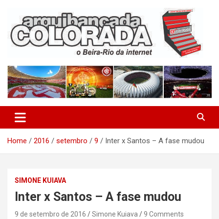
Skip
to
content
O Beira-Rio da Internet
Arquibancada Colorada
Home
2016
setembro
9
Inter x Santos – A fase mudou
SIMONE KUIAVA
Inter x Santos – A fase mudou
9 de setembro de 2016
Simone Kuiava
9 Comments