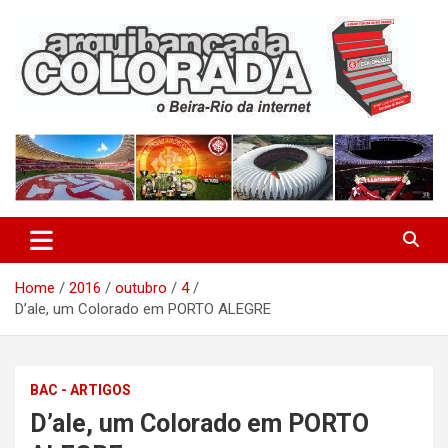
Skip
to
content
O Beira-Rio da Internet
Arquibancada Colorada
Home
2016
outubro
4
D’ale, um Colorado em PORTO ALEGRE
BAC - ARTIGOS
D’ale, um Colorado em PORTO