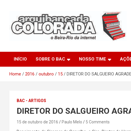
Skip
to
content
O Beira-Rio da Internet
Arquibancada Colorada
INÍCIO
SOBRE O BAC
NOSSO TIME
AÇÕ
Home
2016
outubro
15
DIRETOR DO SALGUEIRO AGRAD
BAC - ARTIGOS
DIRETOR DO SALGUEIRO AGR
15 de outubro de 2016
Paulo Melo
5 Comments