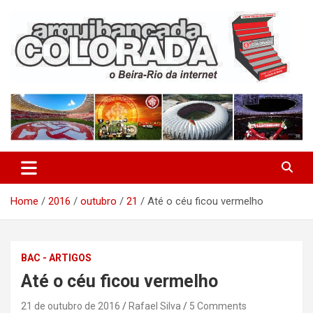
Skip
to
content
O Beira-Rio da Internet
Arquibancada Colorada
Home
2016
outubro
21
Até o céu ficou vermelho
BAC - ARTIGOS
Até o céu ficou vermelho
21 de outubro de 2016
Rafael Silva
5 Comments