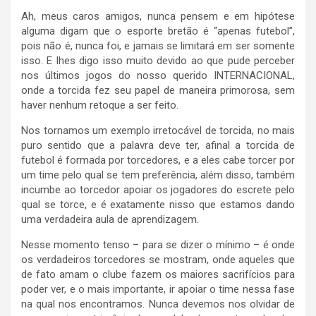
Ah, meus caros amigos, nunca pensem e em hipótese
alguma digam que o esporte bretão é “apenas futebol”,
pois não é, nunca foi, e jamais se limitará em ser somente
isso. E lhes digo isso muito devido ao que pude perceber
nos últimos jogos do nosso querido INTERNACIONAL,
onde a torcida fez seu papel de maneira primorosa, sem
haver nenhum retoque a ser feito.
Nos tornamos um exemplo irretocável de torcida, no mais
puro sentido que a palavra deve ter, afinal a torcida de
futebol é formada por torcedores, e a eles cabe torcer por
um time pelo qual se tem preferência, além disso, também
incumbe ao torcedor apoiar os jogadores do escrete pelo
qual se torce, e é exatamente nisso que estamos dando
uma verdadeira aula de aprendizagem.
Nesse momento tenso – para se dizer o mínimo – é onde
os verdadeiros torcedores se mostram, onde aqueles que
de fato amam o clube fazem os maiores sacrifícios para
poder ver, e o mais importante, ir apoiar o time nessa fase
na qual nos encontramos. Nunca devemos nos olvidar de