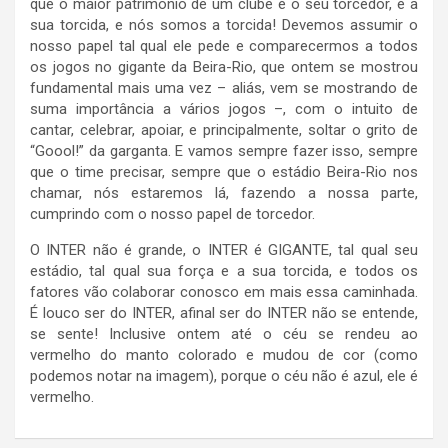
que o maior patrimônio de um clube é o seu torcedor, é a
sua torcida, e nós somos a torcida! Devemos assumir o
nosso papel tal qual ele pede e comparecermos a todos
os jogos no gigante da Beira-Rio, que ontem se mostrou
fundamental mais uma vez – aliás, vem se mostrando de
suma importância a vários jogos –, com o intuito de
cantar, celebrar, apoiar, e principalmente, soltar o grito de
“Goool!” da garganta. E vamos sempre fazer isso, sempre
que o time precisar, sempre que o estádio Beira-Rio nos
chamar, nós estaremos lá, fazendo a nossa parte,
cumprindo com o nosso papel de torcedor.
O INTER não é grande, o INTER é GIGANTE, tal qual seu
estádio, tal qual sua força e a sua torcida, e todos os
fatores vão colaborar conosco em mais essa caminhada.
É louco ser do INTER, afinal ser do INTER não se entende,
se sente! Inclusive ontem até o céu se rendeu ao
vermelho do manto colorado e mudou de cor (como
podemos notar na imagem), porque o céu não é azul, ele é
vermelho.