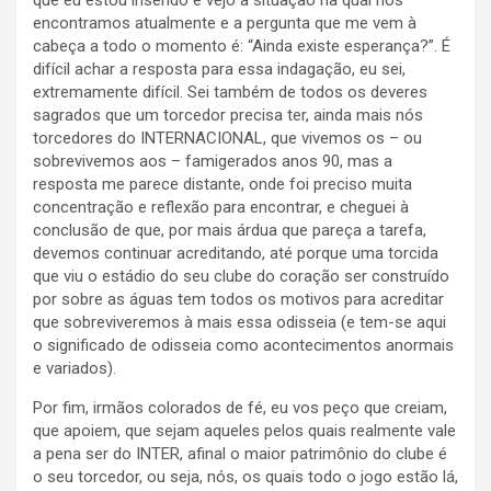
que eu estou inserido e vejo a situação na qual nos
encontramos atualmente e a pergunta que me vem à
cabeça a todo o momento é: “Ainda existe esperança?”. É
difícil achar a resposta para essa indagação, eu sei,
extremamente difícil. Sei também de todos os deveres
sagrados que um torcedor precisa ter, ainda mais nós
torcedores do INTERNACIONAL, que vivemos os – ou
sobrevivemos aos – famigerados anos 90, mas a
resposta me parece distante, onde foi preciso muita
concentração e reflexão para encontrar, e cheguei à
conclusão de que, por mais árdua que pareça a tarefa,
devemos continuar acreditando, até porque uma torcida
que viu o estádio do seu clube do coração ser construído
por sobre as águas tem todos os motivos para acreditar
que sobreviveremos à mais essa odisseia (e tem-se aqui
o significado de odisseia como acontecimentos anormais
e variados).
Por fim, irmãos colorados de fé, eu vos peço que creiam,
que apoiem, que sejam aqueles pelos quais realmente vale
a pena ser do INTER, afinal o maior patrimônio do clube é
o seu torcedor, ou seja, nós, os quais todo o jogo estão lá,