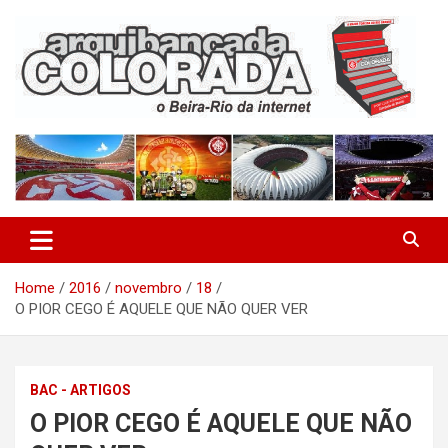
Skip
to
content
O Beira-Rio da Internet
Arquibancada Colorada
Home
2016
novembro
18
O PIOR CEGO É AQUELE QUE NÃO QUER VER
BAC - ARTIGOS
O PIOR CEGO É AQUELE QUE NÃO