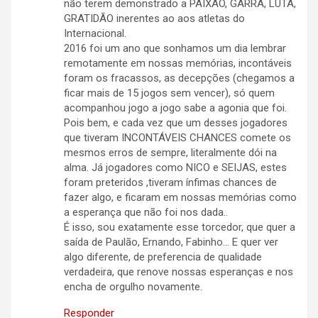
não terem demonstrado a PAIXÃO, GARRA, LUTA,
GRATIDÃO inerentes ao aos atletas do
Internacional.
2016 foi um ano que sonhamos um dia lembrar
remotamente em nossas memórias, incontáveis
foram os fracassos, as decepções (chegamos a
ficar mais de 15 jogos sem vencer), só quem
acompanhou jogo a jogo sabe a agonia que foi.
Pois bem, e cada vez que um desses jogadores
que tiveram INCONTÁVEIS CHANCES comete os
mesmos erros de sempre, literalmente dói na
alma. Já jogadores como NICO e SEIJAS, estes
foram preteridos ,tiveram ínfimas chances de
fazer algo, e ficaram em nossas memórias como
a esperança que não foi nos dada..
É isso, sou exatamente esse torcedor, que quer a
saída de Paulão, Ernando, Fabinho… E quer ver
algo diferente, de preferencia de qualidade
verdadeira, que renove nossas esperanças e nos
encha de orgulho novamente.
Responder