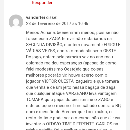
Responder
vanderlei
disse:
23 de fevereiro de 2017 às 10:46
Menos Adriana, beeeemmm menos, pois se não
fosse essa ZAGA terrível não estaríamos na
SEGUNDA DIVISÃO, e ontem novamente ERROU E
VÁRIAS VEZES, contra o modestíssimo OESTE.
Do jogo; ontem pela primeira vez no ano meu
colorado me deu esperanças (apesar, de como
falei modestíssimo Oeste)de que coisas
melhores poderão vir, houve acerto com o
jogador VICTOR CUESTA, zagueiro e que tomara
que venha e de um jeito nessa bagaça de zaga
que qualquer ataque VARZEANO leva vantagem.
TOMARA qu o papai do ceu ilumine o ZAGO e
este coloque o mesmo Time sábado contra o BP,
com excessão do Brenner que foi expulso, o
resto do time pode ser o mesmo, não que ele vai
inventar o OITAVO TIME DIFERENTE. CARLOS na
minha opinião foi o melhor, atacante veloz, o