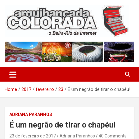
Skip
to
content
O Beira-Rio da Internet
Arquibancada Colorada
Home
2017
fevereiro
23
É um negrão de tirar o chapéu!
ADRIANA PARANHOS
É um negrão de tirar o chapéu!
23 de fevereiro de 2017
Adriana Paranhos
40 Comments