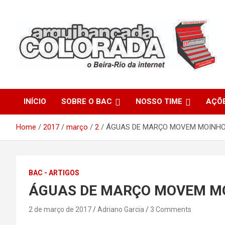
Skip
to
content
O Beira-Rio da Internet
Arquibancada Colorada
INÍCIO
SOBRE O BAC
NOSSO TIME
AÇÕ
Home
2017
março
2
ÁGUAS DE MARÇO MOVEM MOINH
BAC - ARTIGOS
ÁGUAS DE MARÇO MOVEM M
2 de março de 2017
Adriano Garcia
3 Comments