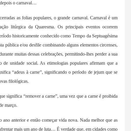
, depois o carnaval…
erradas as folias populares, o grande carnaval. Carnaval é um
stação litúrgica da Quaresma. Os principais eventos ocorrem
o período historicamente conhecido como Tempo da Septuagésima
a pública e/ou desfile combinando alguns elementos circenses,
durante muitas dessas celebrações, permitindo-lhes perder a sua
do de unidade social. As etimologias populares afirmam que a
gnifica “adeus à carne”, significando o período de jejum que se
vas filológicas.
que significa “remover a carne”, uma vez que a carne é proibida
 de março.
o ano anterior e então começar vida nova. Nada melhor que as
enfrentar mais um ano de luta… É verdade que, em cidades como