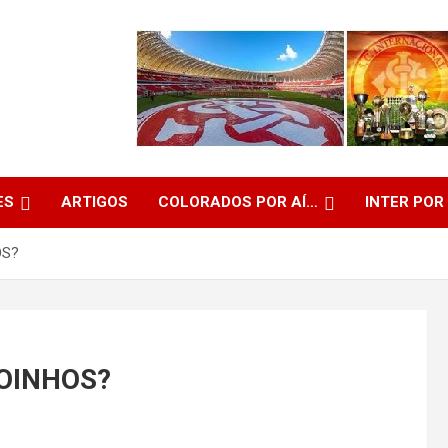
ES
ARTIGOS
COLORADOS POR AÍ…
INTER POR
OS?
OINHOS?