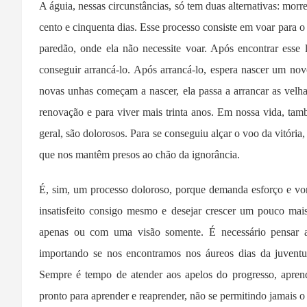
A águia, nessas circunstâncias, só tem duas alternativas: morr
cento e cinquenta dias. Esse processo consiste em voar para
paredão, onde ela não necessite voar. Após encontrar esse
conseguir arrancá-lo. Após arrancá-lo, espera nascer um no
novas unhas começam a nascer, ela passa a arrancar as velh
renovação e para viver mais trinta anos. Em nossa vida, t
geral, são dolorosos. Para se conseguiu alçar o voo da vitória
que nos mantêm presos ao chão da ignorância.
É, sim, um processo doloroso, porque demanda esforço e vo
insatisfeito consigo mesmo e desejar crescer um pouco ma
apenas ou com uma visão somente. É necessário pensar a
importando se nos encontramos nos áureos dias da juventud
Sempre é tempo de atender aos apelos do progresso, aprender
pronto para aprender e reaprender, não se permitindo jamais 