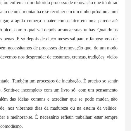
er, ou enfrentar um dolorido processo de renovação que irá durar
 o alto de uma montanha e se recolher em um ninho próximo a um
 lugar, a águia começa a bater com o bico em uma parede até
vo bico, com o qual vai depois arrancar suas unhas. Quando as
as penas. E só depois de cinco meses sai para o famoso voo de
ambém necessitamos de processos de renovação que, de um modo
, devemos nos desprender de costumes, crenças, tradições, vícios
ntade. Também um processos de incubação. É preciso se sentir
is. Sentir-se incompleto com um livro só, com um pensamento
lém das ideias comuns e acreditar que se pode mudar, não
e, nos vibrantes dias da madureza ou na esteira da velhice.
 e melhorar-se. É necessário refletir, trabalhar, estar sempre
o comodismo.