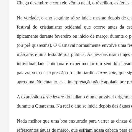
Chega dezembro e com ele vêm o natal, o réveillon, as férias
Na verdade, o ano seguinte só se inicia mesmo depois de enc
festival do cristianismo ocidental que ocorre antes da e
tipicamente durante fevereiro ou início de março, durante 
(ou pré-quaresma). O Carnaval normalmente envolve uma fest
máscaras e uma festa de rua pública. As pessoas usam trajes 
individualidade cotidiana e experimentar um sentido eleva
palavra vem da expressão do latim tardio
carne vale
, que si
aproxima. No entanto, esta interpretação não é apoiada por pro
A expressão
carne levare
do italiano é uma possível origem, 
durante a Quaresma. Na real o ano se inicia depois das águas
Nada melhor que uma boa enxurrada para varrer as cinzas d
refrescantes águas de março, que esfriam nossa cabeça para 