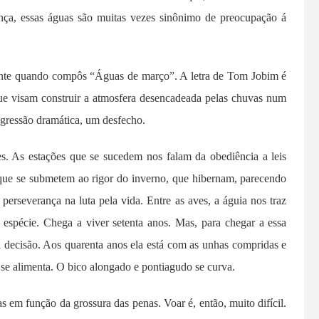
ça, essas águas são muitas vezes sinônimo de preocupação á
nte quando compôs “Águas de março”. A letra de Tom Jobim é
que visam construir a atmosfera desencadeada pelas chuvas num
ogressão dramática, um desfecho.
es. As estações que se sucedem nos falam da obediência a leis
 que se submetem ao rigor do inverno, que hibernam, parecendo
erseverança na luta pela vida. Entre as aves, a águia nos traz
 espécie. Chega a viver setenta anos. Mas, para chegar a essa
il decisão. Aos quarenta anos ela está com as unhas compridas e
s se alimenta. O bico alongado e pontiagudo se curva.
s em função da grossura das penas. Voar é, então, muito difícil.