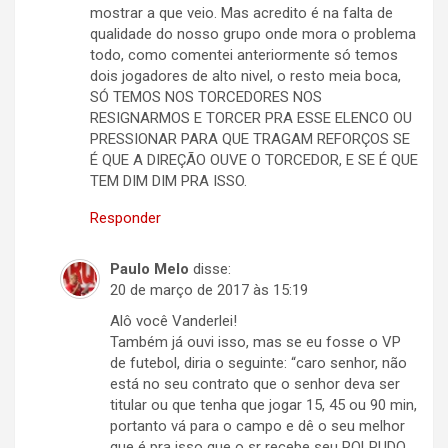
mostrar a que veio. Mas acredito é na falta de
qualidade do nosso grupo onde mora o problema
todo, como comentei anteriormente só temos
dois jogadores de alto nivel, o resto meia boca,
SÓ TEMOS NOS TORCEDORES NOS
RESIGNARMOS E TORCER PRA ESSE ELENCO OU
PRESSIONAR PARA QUE TRAGAM REFORÇOS SE
É QUE A DIREÇÃO OUVE O TORCEDOR, E SE É QUE
TEM DIM DIM PRA ISSO.
Responder
Paulo Melo
disse:
20 de março de 2017 às 15:19
Alô você Vanderlei!
Também já ouvi isso, mas se eu fosse o VP
de futebol, diria o seguinte: “caro senhor, não
está no seu contrato que o senhor deva ser
titular ou que tenha que jogar 15, 45 ou 90 min,
portanto vá para o campo e dê o seu melhor
que é pra isso que o sr recebe seu POLPUDO