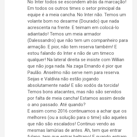
No Inter todos se escondem atrás da marcação!
Em todos os outros times o setor principal da
equipe é a meia cancha. No Inter não. Temos um
volante bom no desarme (Dourado) que nada
acrescenta na frente. E teimam em colocá-lo
adiantado! Temos um meia armador
(Dalessandro) que não tem um companheiro para
armação. E pior, não tem reserva também! E
estou falando do Inter e não de um timeco
qualquer! Na lateral direita se insiste com Willian
que não joga nada. Na zaga Ernando é pior que
Paulão. Anselmo não serve nem para reserva.
Seijas e Valdívia não estão jogando
absolutamente nada! E são xodós da torcida!
Temos bons atacantes, mas não são servidos
por falta de meia cancha! Estamos assim desde
o ano passado. Até quando?
E assim como 2016 continuamos a achar que os
melhores (ou a solução para o time) são aqueles
que não são escalados! Continuo vendo as
mesmas lamúrias de antes. Ah, tem que entrar
fulano, tem que entrar beltrano! E quando entram