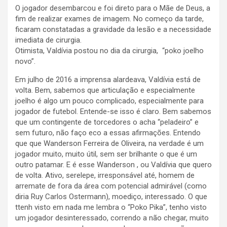
O jogador desembarcou e foi direto para o Mãe de Deus, a
fim de realizar exames de imagem. No começo da tarde,
ficaram constatadas a gravidade da lesão e a necessidade
imediata de cirurgia.
Otimista, Valdívia postou no dia da cirurgia, “poko joelho
novo”.
Em julho de 2016 a imprensa alardeava, Valdívia está de
volta. Bem, sabemos que articulação e especialmente
joelho é algo um pouco complicado, especialmente para
jogador de futebol. Entende-se isso é claro. Bem sabemos
que um contingente de torcedores o acha “peladeiro” e
sem futuro, não faço eco a essas afirmações. Entendo
que que Wanderson Ferreira de Oliveira, na verdade é um
jogador muito, muito útil, sem ser brilhante o que é um
outro patamar. E é esse Wanderson , ou Valdívia que quero
de volta. Ativo, serelepe, irresponsável até, homem de
arremate de fora da área com potencial admirável (como
diria Ruy Carlos Ostermann), moediço, interessado. O que
ttenh visto em nada me lembra o “Poko Pika”, tenho visto
um jogador desinteressado, correndo a não chegar, muito