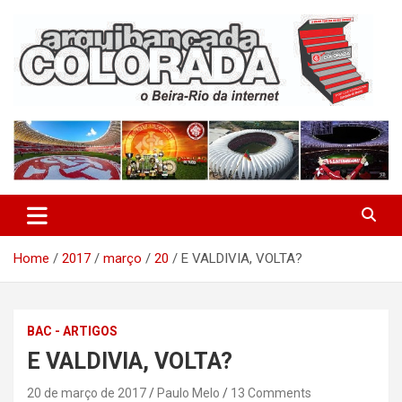
Skip
to
content
O Beira-Rio da Internet
Arquibancada Colorada
Home
2017
março
20
E VALDIVIA, VOLTA?
BAC - ARTIGOS
E VALDIVIA, VOLTA?
20 de março de 2017
Paulo Melo
13 Comments