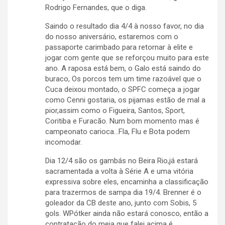
Rodrigo Fernandes, que o diga.
Saindo o resultado dia 4/4 à nosso favor, no dia
do nosso aniversário, estaremos com o
passaporte carimbado para retornar à elite e
jogar com gente que se reforçou muito para este
ano. A raposa está bem, o Galo está saindo do
buraco, Os porcos tem um time razoável que o
Cuca deixou montado, o SPFC começa a jogar
como Cenni gostaria, os pijamas estão de mal a
pior,assim como o Figueira, Santos, Sport,
Coritiba e Furacão. Num bom momento mas é
campeonato carioca…Fla, Flu e Bota podem
incomodar.
Dia 12/4 são os gambás no Beira Rio,já estará
sacramentada a volta à Série A e uma vitória
expressiva sobre eles, encaminha a classificação
para trazermos de sampa dia 19/4. Brenner é o
goleador da CB deste ano, junto com Sobis, 5
gols. WPótker ainda não estará conosco, então a
contratação do meia que falei acima é