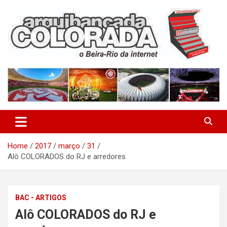
Skip
to
content
O Beira-Rio da Internet
Arquibancada Colorada
Home
2017
março
31
Alô COLORADOS do RJ e arredores
BAC - ARTIGOS
Alô COLORADOS do RJ e