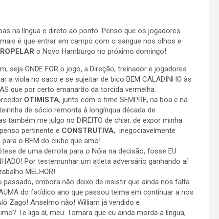
as na língua e direto ao ponto: Penso que os jogadores
 mais é que entrar em campo com o sangue nos olhos e
ROPELAR
o Novo Hamburgo no próximo domingo!
m, seja ONDE FOR o jogo, a Direção, treinador e jogadores
fiar a viola no saco e se sujeitar de bico BEM CALADINHO às
S que por certo emanarão da torcida vermelha.
orcedor
OTIMISTA
, junto com o time SEMPRE, na boa e na
rteirinha de sócio remonta à longínqua década de
 também me julgo no DIREITO de chiar, de expor minha
 penso pertinente e
CONSTRUTIVA
, inegociavelmente
a para o BEM do clube que amo!
ótese de uma derrota para o Nóia na decisão, fosse EU
NHADO! Por testemunhar um atleta adversário ganhando aí
trabalho MELHOR!
passado, embora não deixo de insistir que ainda nos falta
RAUMA do fatídico ano que passou teima em continuar a nos
lô Zago! Anselmo não! William já vendido e
o? Te liga aí, meu. Tomara que eu ainda morda a língua,