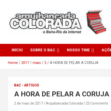
Skip
to
content
O Beira-Rio da Internet
Arquibancada Colorada
INÍCIO
SOBRE O BAC
NOSSO TIME
AÇÕ
Home
2017
maio
2
A HORA DE PELAR A CORUJA
BAC - ARTIGOS
A HORA DE PELAR A CORUJA
2 de maio de 2017
Arquibancada Colorada
25 Comments