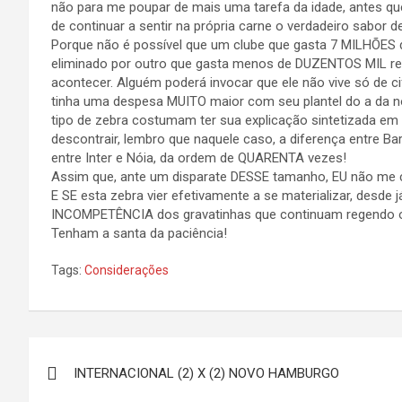
não para me poupar de mais uma tarefa da idade, antes q
de continuar a sentir na própria carne o verdadeiro sabo
Porque não é possível que um clube que gasta 7 MILHÕES 
eliminado por outro que gasta menos de DUZENTOS MIL rea
acontecer. Alguém poderá invocar que ele não vive só de c
tinha uma despesa MUITO maior com seu plantel do a da 
tipo de zebra costumam ter sua explicação sintetizada em
descontrair, lembro que naquele caso, a diferença entre B
entre Inter e Nóia, da ordem de QUARENTA vezes!
Assim que, ante um disparate DESSE tamanho, EU não me
E SE esta zebra vier efetivamente a se materializar, desde
INCOMPETÊNCIA dos gravatinhas que continuam regendo o
Tenham a santa da paciência!
Tags:
Considerações
Navegação
INTERNACIONAL (2) X (2) NOVO HAMBURGO
de