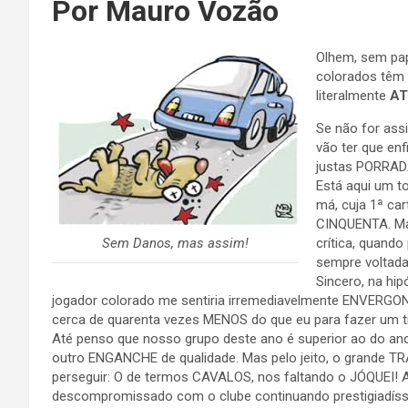
Por Mauro Vozão
Olhem, sem pap
colorados têm
literalmente
AT
Se não for assi
vão ter que en
justas PORRADA
Está aqui um t
má, cuja 1ª ca
CINQUENTA. Mas
Sem Danos, mas assim!
crítica, quando
sempre voltad
Sincero, n
a hip
jogador colorado me sentiria irremediavelmente ENVERGO
cerca de quarenta vezes MENOS do que eu para fazer um 
Até penso que nosso grupo deste ano é superior ao do ano 
outro ENGANCHE de qualidade. Mas pelo jeito, o grande T
perseguir: O de termos CAVALOS, nos faltando o JÓQUEI! A
descompromissado com o clube continuando prestigiadíssim