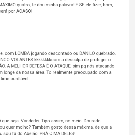
MO quatro, te dou minha palavra! E SE ele fizer, bom,
será por ACASO!
 que, com LOMBA jogando descontado ou DANILO quebrado,
NCO VOLANTES kkkkkkkkcom a desculpa de proteger o
ÃO, A MELHOR DEFESA É O ATAQUE, sim pq nós atacando
em longe da nossa área. To realmente preocupado com a
time confiável.
e seja, Vanderlei. Tipo assim, no meio: Dourado,
le ou quer molho? Também gosto dessa máxima, de que a
o, sou fã do Abelão: PRÁ CIMA DELES!