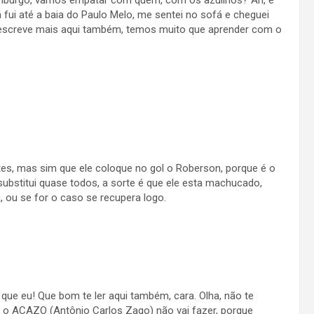
burgo, vamos empatar com quem, com os azulinos? Ah, e
 fui até a baia do Paulo Melo, me sentei no sofá e cheguei
se escreve mais aqui também, temos muito que aprender com o
es, mas sim que ele coloque no gol o Roberson, porque é o
 substitui quase todos, a sorte é que ele esta machucado,
 ou se for o caso se recupera logo.
que eu! Que bom te ler aqui também, cara. Olha, não te
o o ACAZO (Antônio Carlos Zago) não vai fazer, porque