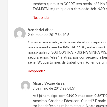
também quem tem COBRE tem medo, né? No MÁXI
TAMJBÉM te juro que aí a demissão dele NÃO 
Responder
Vanderlei
disse:
2 de maio de 2017 às 10:51
O meu maior medo, e deve ser de alguns aqui é
nosso amado mestre PARDALZAGO, entre com CI
nosso goleiro; SOU CONTRA, POIS NA MINHA VIS
seguraremos “eles” lá atrás, por consequencia b
série “B”, quarto mês de trabalho e não temos um 
Responder
Mauro Vozão
disse:
3 de maio de 2017 às 00:51
Até já nem digo com CINCO, mas com QUATRO qu
Anselmo, Charles e Edenilson! Que tal? É mo
melhor defesa é um bom ataque. Neste quesit