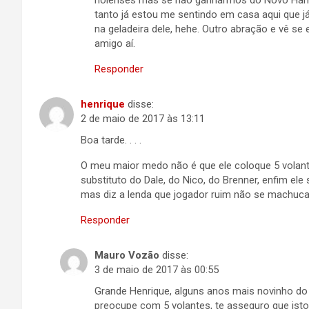
noienses mas se não ganharmos do Novo Ham
tanto já estou me sentindo em casa aqui que já
na geladeira dele, hehe. Outro abração e vê 
amigo aí.
Responder
henrique
disse:
2 de maio de 2017 às 13:11
Boa tarde. . . .
O meu maior medo não é que ele coloque 5 volant
substituto do Dale, do Nico, do Brenner, enfim ele
mas diz a lenda que jogador ruim não se machuca,
Responder
Mauro Vozão
disse:
3 de maio de 2017 às 00:55
Grande Henrique, alguns anos mais novinho do 
preocupe com 5 volantes, te asseguro que ist