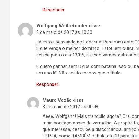
Responder
Wolfgang Weittefooder
disse:
2 de maio de 2017 às 10:30
Já estou pensando no Londrina. Para mim este CG j
E que vença o melhor domingo. Estou em outra “vi
gelada para o dia 13/05, quando vamos estrear na
E quero ganhar sem DVDs com batalha isso ou bata
um ano lá. Não aceito menos que o título.
Responder
Mauro Vozão
disse:
3 de maio de 2017 às 00:48
Aeee, Wolfgang! Mais tranquilo agora? Ora, c
mais bonitaço assim de vermelho. A propósito,
que interessa, desculpe a discordância, amigo
HEPTA, como TAMBÉM o título da CB para já ir