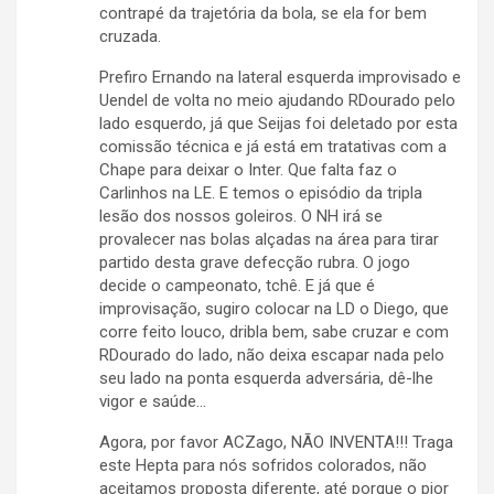
contrapé da trajetória da bola, se ela for bem
cruzada.
Prefiro Ernando na lateral esquerda improvisado e
Uendel de volta no meio ajudando RDourado pelo
lado esquerdo, já que Seijas foi deletado por esta
comissão técnica e já está em tratativas com a
Chape para deixar o Inter. Que falta faz o
Carlinhos na LE. E temos o episódio da tripla
lesão dos nossos goleiros. O NH irá se
provalecer nas bolas alçadas na área para tirar
partido desta grave defecção rubra. O jogo
decide o campeonato, tchê. E já que é
improvisação, sugiro colocar na LD o Diego, que
corre feito louco, dribla bem, sabe cruzar e com
RDourado do lado, não deixa escapar nada pelo
seu lado na ponta esquerda adversária, dê-lhe
vigor e saúde…
Agora, por favor ACZago, NÃO INVENTA!!! Traga
este Hepta para nós sofridos colorados, não
aceitamos proposta diferente, até porque o pior