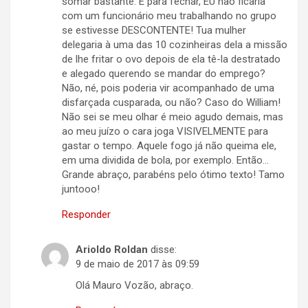
somar bastante. E para fechar, EU não ficaria
com um funcionário meu trabalhando no grupo
se estivesse DESCONTENTE! Tua mulher
delegaria à uma das 10 cozinheiras dela a missão
de lhe fritar o ovo depois de ela tê-la destratado
e alegado querendo se mandar do emprego?
Não, né, pois poderia vir acompanhado de uma
disfarçada cusparada, ou não? Caso do William!
Não sei se meu olhar é meio agudo demais, mas
ao meu juízo o cara joga VISIVELMENTE para
gastar o tempo. Aquele fogo já não queima ele,
em uma dividida de bola, por exemplo. Então…
Grande abraço, parabéns pelo ótimo texto! Tamo
juntooo!
Responder
Arioldo Roldan
disse:
9 de maio de 2017 às 09:59
Olá Mauro Vozão, abraço.