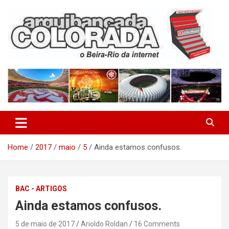
Skip
to
content
O Beira-Rio da Internet
Arquibancada Colorada
Home
2017
maio
5
Ainda estamos confusos.
BAC - ARTIGOS
Ainda estamos confusos.
5 de maio de 2017
Arioldo Roldan
16 Comments