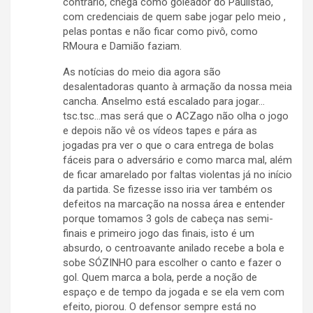
contrário, chega como goleador do Paulistão,
com credenciais de quem sabe jogar pelo meio ,
pelas pontas e não ficar como pivô, como
RMoura e Damião faziam.
As notícias do meio dia agora são
desalentadoras quanto à armação da nossa meia
cancha. Anselmo está escalado para jogar…
tsc.tsc…mas será que o ACZago não olha o jogo
e depois não vê os vídeos tapes e pára as
jogadas pra ver o que o cara entrega de bolas
fáceis para o adversário e como marca mal, além
de ficar amarelado por faltas violentas já no início
da partida. Se fizesse isso iria ver também os
defeitos na marcação na nossa área e entender
porque tomamos 3 gols de cabeça nas semi-
finais e primeiro jogo das finais, isto é um
absurdo, o centroavante anilado recebe a bola e
sobe SÓZINHO para escolher o canto e fazer o
gol. Quem marca a bola, perde a noção de
espaço e de tempo da jogada e se ela vem com
efeito, piorou. O defensor sempre está no