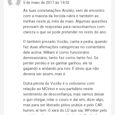
5 de maio de 2017 às 14:52
As tuas constatações Arioldo, vem de encontro
com a maioria da torcida rubra e também as
minhas neste já, mês de maio. Algumas questões
precisam de respostas para raciocinarmos com
clareza o que se pode pretender no resto do ano.
O também prezado Vozão, canta a pedra, quando
faz duas afirmações categóricas no comentário
dele acima: William é como funcionário
demissionário, tanto faz como tanto fez. Se
perder perdeu e se ganhar ganhou. ele tá
gagando e andando pra nós. É óbvio que não
deveria ser assim, mas é.
Outra pérola do Vozão é o ceticismo com
relação ao MCirino e sou partidário neste
sentimento de desconfiança, mas vamos deixar
o guri chegar, rolar o couro e daí sim, dizer algo,
mas para ser liberado pelos urubús e pelo CAP,
humm, aí tem. O xará do LD que sai, WPotker pelo