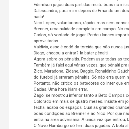
Edenilson jogou duas partidas muito boas no iníci
Dalessandro, para mim depois de Ernando um dos
nada!
Nico Lopes, voluntarioso, rápido, mas sem conse
Brenner, uma nulidade completa em campo. No me
Carlos, só vontade de jogar. Perdeu lances impor
aproveitadas.
Valdívia, esse é xodó da torcida que não nunca ju
Diego, chegou a entrar? Ia bater pênalti.
Agora sobre os pênaltis. Podem usar todas as te
Também já falei aqui várias vezes, que pênalti pra 
Zico, Maradona, Zidane, Baggio, Ronaldinho Gaúch
do futebol já erraram pênaltis. Só não erra quem 
Portanto, não critico os batedores do Inter que 
Caxias. Uma hora iriam errar.
Zago: se mostrou inferior tanto a Beto Campos 
Colorado em mais de quatro meses. Insiste em j
fecha, acaba os espaços. Qual as grandes chance
boas condições ao Brenner e ao Nico. Por que n
entra na área adversária. A única vez que entrou, 
O Novo Hamburgo só tem duas jogadas. A bola alt