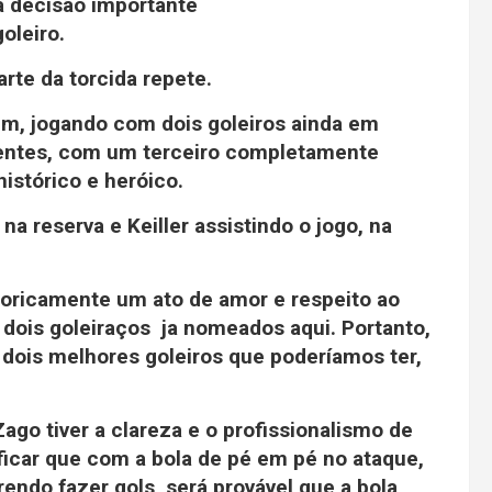
a decisão importante
oleiro.
arte da torcida repete.
im, jogando com dois goleiros ainda em
centes, com um terceiro completamente
istórico e heróico.
a reserva e Keiller assistindo o jogo, na
storicamente um ato de amor e respeito ao
s dois goleiraços ja nomeados aqui. Portanto,
ois melhores goleiros que poderíamos ter,
ago tiver a clareza e o profissionalismo de
ficar que com a bola de pé em pé no ataque,
endo fazer gols, será provável que a bola