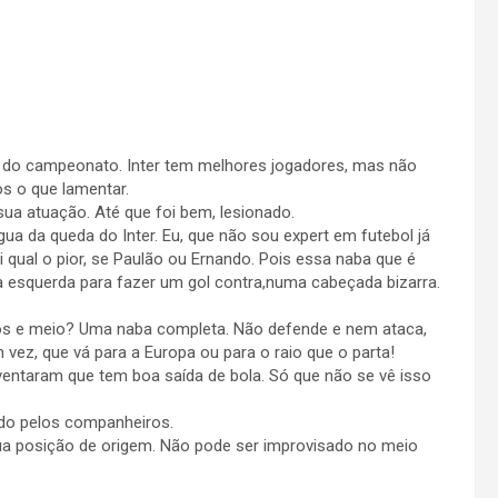
e do campeonato. Inter tem melhores jogadores, mas não
s o que lamentar.
sua atuação. Até que foi bem, lesionado.
ua da queda do Inter. Eu, que não sou expert em futebol já
i qual o pior, se Paulão ou Ernando. Pois essa naba que é
a esquerda para fazer um gol contra,numa cabeçada bizarra.
 anos e meio? Uma naba completa. Não defende e nem ataca,
vez, que vá para a Europa ou para o raio que o parta!
Inventaram que tem boa saída de bola. Só que não se vê isso
ado pelos companheiros.
ua posição de origem. Não pode ser improvisado no meio