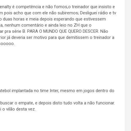
ty é competência e não fomos,o treinador que insisto e
m pois acho que com ele não subiremos; Desliguei rádio e tv
dio duas horas e meia depois esperando que estivessem
 nenhum comentário e ainda leio no ZH que o
dar pra série B. PARA O MUNDO QUE QUERO DESCER. Não
or já deveria ser motivo para que demitissem o treinador a
ssooooo.
utebol implantada no time Inter, mesmo em jogos dentro do
scar o empate, e depois disto tudo volta a não funcionar.
 o vilão desta vez.