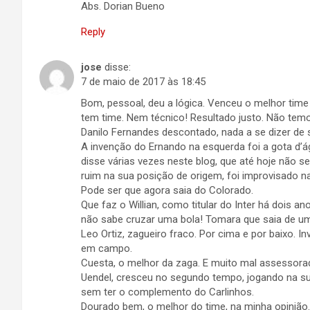
Abs. Dorian Bueno
Reply
jose
disse:
7 de maio de 2017 às 18:45
Bom, pessoal, deu a lógica. Venceu o melhor tim
tem time. Nem técnico! Resultado justo. Não temo
Danilo Fernandes descontado, nada a se dizer de 
A invenção do Ernando na esquerda foi a gota d’ág
disse várias vezes neste blog, que até hoje não se
ruim na sua posição de origem, foi improvisado n
Pode ser que agora saia do Colorado.
Que faz o Willian, como titular do Inter há dois
não sabe cruzar uma bola! Tomara que saia de um 
Leo Ortiz, zagueiro fraco. Por cima e por baixo. 
em campo.
Cuesta, o melhor da zaga. E muito mal assessor
Uendel, cresceu no segundo tempo, jogando na s
sem ter o complemento do Carlinhos.
Dourado bem, o melhor do time, na minha opinião.