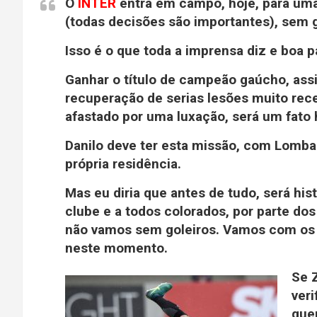
O
INTER
entra em campo, hoje, para um
(todas decisões são importantes), sem g
Isso é o que toda a imprensa diz e boa p
Ganhar o título de campeão gaúcho, ass
recuperação de serias lesões muito re
afastado por uma luxação, será um fato h
Danilo deve ter esta missão, com Lomba n
própria residência.
Mas eu diria que antes de tudo, será hi
clube e a todos colorados, por parte do
não vamos sem goleiros. Vamos com os d
neste momento.
Se Z
veri
quer