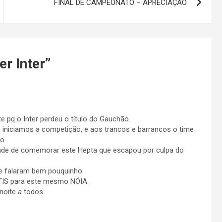
FINAL DE CAMPEONATO – APRECIAÇÃO
er Inter
”
e pq o Inter perdeu o título do Gauchão.
e iniciamos a competição, e aos trancos e barrancos o time
o.
de de comemorar este Hepta que escapou por culpa do
 e falaram bem pouquinho.
TIS para este mesmo NÓIA.
 noite a todos