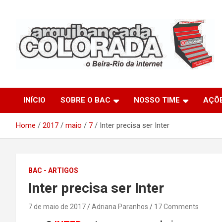
Skip
to
content
O Beira-Rio da Internet
Arquibancada Colorada
INÍCIO
SOBRE O BAC
NOSSO TIME
AÇÕ
Home
2017
maio
7
Inter precisa ser Inter
BAC - ARTIGOS
Inter precisa ser Inter
7 de maio de 2017
Adriana Paranhos
17 Comments