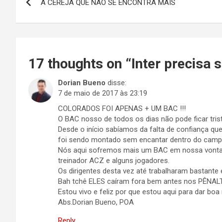
A CEREJA QUE NÃO SE ENCONTRA MAIS
de
Post
17 thoughts on “
Inter precisa s
Dorian Bueno
disse:
7 de maio de 2017 às 23:19
COLORADOS FOI APENAS + UM BAC !!!
O BAC nosso de todos os dias não pode ficar trist
Desde o início sabíamos da falta de confiança qu
foi sendo montado sem encantar dentro do camp
Nós aqui sofremos mais um BAC em nossa vonta
treinador ACZ e alguns jogadores.
Os dirigentes desta vez até trabalharam bastante
Bah tchê ELES caíram fora bem antes nos PÊNAL
Estou vivo e feliz por que estou aqui para dar boa
Abs.Dorian Bueno, POA
Reply