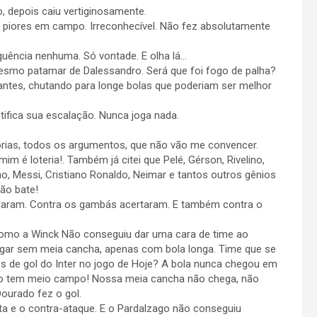
o, depois caiu vertiginosamente.
 piores em campo. Irreconhecível. Não fez absolutamente
quência nenhuma. Só vontade. E olha lá…
smo patamar de Dalessandro. Será que foi fogo de palha?
tantes, chutando para longe bolas que poderiam ser melhor
stifica sua escalação. Nunca joga nada.
orias, todos os argumentos, que não vão me convencer.
mim é loteria!. Também já citei que Pelé, Gérson, Rivelino,
o, Messi, Cristiano Ronaldo, Neimar e tantos outros gênios
não bate!
erraram. Contra os gambás acertaram. E também contra o
como a Winck Não conseguiu dar uma cara de time ao
ogar sem meia cancha, apenas com bola longa. Time que se
s de gol do Inter no jogo de Hoje? A bola nunca chegou em
ão tem meio campo! Nossa meia cancha não chega, não
Dourado fez o gol.
a e o contra-ataque. E o Pardalzago não conseguiu