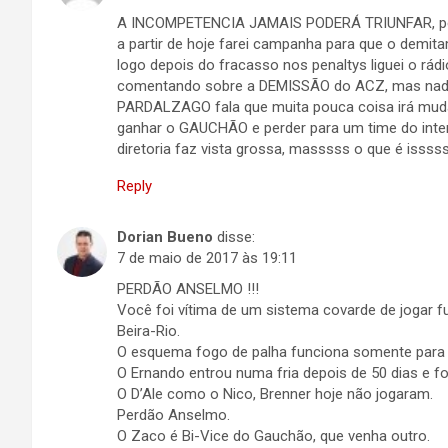
A INCOMPETENCIA JAMAIS PODERÁ TRIUNFAR, penal
a partir de hoje farei campanha para que o demita
logo depois do fracasso nos penaltys liguei o rá
comentando sobre a DEMISSÃO do ACZ, mas nada,
PARDALZAGO fala que muita pouca coisa irá mu
ganhar o GAUCHÃO e perder para um time do interi
diretoria faz vista grossa, masssss o que é isss
Reply
Dorian Bueno
disse:
7 de maio de 2017 às 19:11
PERDÃO ANSELMO !!!
Você foi vítima de um sistema covarde de jogar f
Beira-Rio.
O esquema fogo de palha funciona somente para bu
O Ernando entrou numa fria depois de 50 dias e foi
O D’Ale como o Nico, Brenner hoje não jogaram.
Perdão Anselmo.
O Zaco é Bi-Vice do Gauchão, que venha outro.