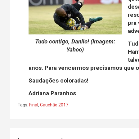
des
res
pra
adv
Tudo contigo, Danilo! (imagem:
Tud
Yahoo)
Ham
tal
anos. Para vencermos precisamos que o I
Saudações coloradas!
Adriana Paranhos
Tags:
Final
,
Gauchão 2017
Navegação