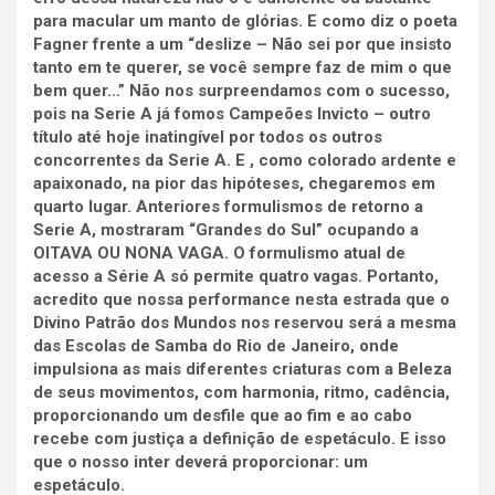
para macular um manto de glórias. E como diz o poeta
Fagner frente a um “deslize – Não sei por que insisto
tanto em te querer, se você sempre faz de mim o que
bem quer…” Não nos surpreendamos com o sucesso,
pois na Serie A já fomos Campeões Invicto – outro
título até hoje inatingível por todos os outros
concorrentes da Serie A. E , como colorado ardente e
apaixonado, na pior das hipóteses, chegaremos em
quarto lugar. Anteriores formulismos de retorno a
Serie A, mostraram “Grandes do Sul” ocupando a
OITAVA OU NONA VAGA. O formulismo atual de
acesso a Série A só permite quatro vagas. Portanto,
acredito que nossa performance nesta estrada que o
Divino Patrão dos Mundos nos reservou será a mesma
das Escolas de Samba do Rio de Janeiro, onde
impulsiona as mais diferentes criaturas com a Beleza
de seus movimentos, com harmonia, ritmo, cadência,
proporcionando um desfile que ao fim e ao cabo
recebe com justiça a definição de espetáculo. E isso
que o nosso inter deverá proporcionar: um
espetáculo.