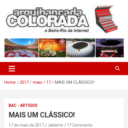
Skip
to
content
O Beira-Rio da Internet
Arquibancada Colorada
Home
2017
maio
17
MAIS UM CLÁSSICO!
BAC - ARTIGOS
MAIS UM CLÁSSICO!
17 de maio de 2017
Jaldemir
17 Comments