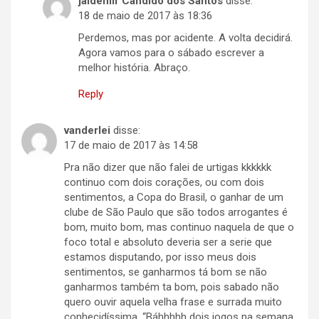
jaldemir Candido dos Santos
disse:
18 de maio de 2017 às 18:36
Perdemos, mas por acidente. A volta decidirá.
Agora vamos para o sábado escrever a
melhor história. Abraço.
Reply
vanderlei
disse:
17 de maio de 2017 às 14:58
Pra não dizer que não falei de urtigas kkkkkk
continuo com dois corações, ou com dois
sentimentos, a Copa do Brasil, o ganhar de um
clube de São Paulo que são todos arrogantes é
bom, muito bom, mas continuo naquela de que o
foco total e absoluto deveria ser a serie que
estamos disputando, por isso meus dois
sentimentos, se ganharmos tá bom se não
ganharmos também ta bom, pois sabado não
quero ouvir aquela velha frase e surrada muito
conhecidíssima, “Báhhhhh dois jogos na semana,