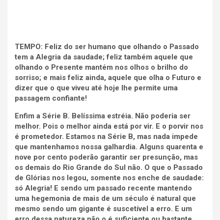
TEMPO: Feliz do ser humano que olhando o Passado
tem a Alegria da saudade; feliz também aquele que
olhando o Presente mantém nos olhos o brilho do
sorriso; e mais feliz ainda, aquele que olha o Futuro e
dizer que o que viveu até hoje lhe permite uma
passagem confiante!
Enfim a Série B. Belíssima estréia. Não poderia ser
melhor. Pois o melhor ainda está por vir. E o porvir nos
é prometedor. Estamos na Série B, mas nada impede
que mantenhamos nossa galhardia. Alguns quarenta e
nove por cento poderão garantir ser presunção, mas
os demais do Rio Grande do Sul não. O que o Passado
de Glórias nos legou, somente nos enche de saudade:
só Alegria! E sendo um passado recente mantendo
uma hegemonia de mais de um século é natural que
mesmo sendo um gigante é suscetível a erro. E um
erro dessa natureza não o é suficiente ou bastante