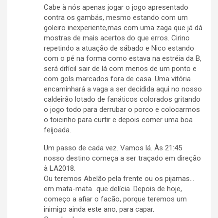
Cabe à nós apenas jogar o jogo apresentado
contra os gambás, mesmo estando com um
goleiro inexperiente,mas com uma zaga que já dá
mostras de mais acertos do que erros. Cirino
repetindo a atuação de sábado e Nico estando
com o pé na forma como estava na estréia da B,
será difícil sair de lá com menos de um ponto e
com gols marcados fora de casa. Uma vitória
encaminhará a vaga a ser decidida aqui no nosso
caldeirão lotado de fanáticos colorados gritando
o jogo todo para derrubar o porco e colocarmos
o toicinho para curtir e depois comer uma boa
feijoada.
Um passo de cada vez. Vamos lá. Às 21:45
nosso destino começa a ser traçado em direção
à LA2018.
Ou teremos Abelão pela frente ou os pijamas…
em mata-mata…que delícia. Depois de hoje,
começo a afiar o facão, porque teremos um
inimigo ainda este ano, para capar.