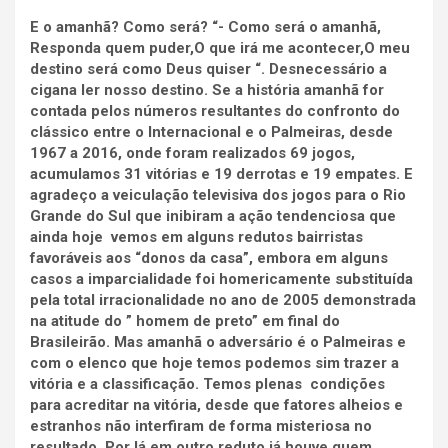
E o amanhã? Como será? “- Como será o amanhã,
Responda quem puder,O que irá me acontecer,O meu
destino será como Deus quiser “. Desnecessário a
cigana ler nosso destino. Se a história amanhã for
contada pelos números resultantes do confronto do
clássico entre o Internacional e o Palmeiras, desde
1967 a 2016, onde foram realizados 69 jogos,
acumulamos 31 vitórias e 19 derrotas e 19 empates. E
agradeço a veiculação televisiva dos jogos para o Rio
Grande do Sul que inibiram a ação tendenciosa que
ainda hoje vemos em alguns redutos bairristas
favoráveis aos “donos da casa”, embora em alguns
casos a imparcialidade foi homericamente substituída
pela total irracionalidade no ano de 2005 demonstrada
na atitude do ” homem de preto” em final do
Brasileirão. Mas amanhã o adversário é o Palmeiras e
com o elenco que hoje temos podemos sim trazer a
vitória e a classificação. Temos plenas condições
para acreditar na vitória, desde que fatores alheios e
estranhos não interfiram de forma misteriosa no
resultado. Por lá em outro reduto já houve quem