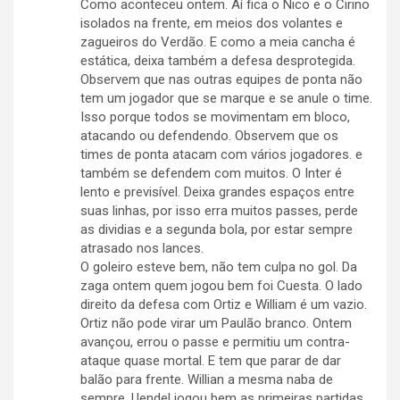
Como aconteceu ontem. Aí fica o Nico e o Cirino
isolados na frente, em meios dos volantes e
zagueiros do Verdão. E como a meia cancha é
estática, deixa também a defesa desprotegida.
Observem que nas outras equipes de ponta não
tem um jogador que se marque e se anule o time.
Isso porque todos se movimentam em bloco,
atacando ou defendendo. Observem que os
times de ponta atacam com vários jogadores. e
também se defendem com muitos. O Inter é
lento e previsível. Deixa grandes espaços entre
suas linhas, por isso erra muitos passes, perde
as dividias e a segunda bola, por estar sempre
atrasado nos lances.
O goleiro esteve bem, não tem culpa no gol. Da
zaga ontem quem jogou bem foi Cuesta. O lado
direito da defesa com Ortiz e William é um vazio.
Ortiz não pode virar um Paulão branco. Ontem
avançou, errou o passe e permitiu um contra-
ataque quase mortal. E tem que parar de dar
balão para frente. Willian a mesma naba de
sempre. Uendel jogou bem as primeiras partidas