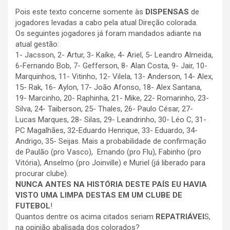
Pois este texto concerne somente às
DISPENSAS
de
jogadores levadas a cabo pela atual Direção colorada.
Os seguintes jogadores já foram mandados adiante na
atual gestão:
1- Jacsson, 2- Artur, 3- Kaíke, 4- Ariel, 5- Leandro Almeida,
6-Fernando Bob, 7- Gefferson, 8- Alan Costa, 9- Jair, 10-
Marquinhos, 11- Vitinho, 12- Vilela, 13- Anderson, 14- Alex,
15- Rak, 16- Aylon, 17- João Afonso, 18- Alex Santana,
19- Marcinho, 20- Raphinha, 21- Mike, 22- Romarinho, 23-
Silva, 24- Taiberson, 25- Thales, 26- Paulo César, 27-
Lucas Marques, 28- Silas, 29- Leandrinho, 30- Léo C, 31-
PC Magalhães, 32-Eduardo Henrique, 33- Eduardo, 34-
Andrigo, 35- Seijas. Mais a probabilidade de confirmação
de Paulão (pro Vasco), Ernando (pro Flu), Fabinho (pro
Vitória), Anselmo (pro Joinville) e Muriel (já liberado para
procurar clube).
NUNCA ANTES NA HISTÓRIA DESTE PAÍS EU HAVIA
VISTO UMA LIMPA DESTAS EM UM CLUBE DE
FUTEBOL
!
Quantos dentre os acima citados seriam
REPATRIÁVEI
S,
na opinião abalisada dos colorados?