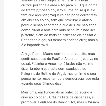
Wendel estava completamente livre, a bola
cruzou por toda a área e foi para n LO que corria
de frente p/nosso gol, isto é uma coisa que ele
tem que aprender, zagueiro não pode correr reto
em direção ao gol, tem que procurar o atalho,
porque senão acontece o que deu, ele não tinha
como aliviar a bola para lado nenhum a não ser
p/frente, além do mais se deixasse ela passar o
Borja faria o gol, ou também poderia errar, mas ai
é o imponderável.
Amigo Roque Mauro com todo o respeito, mas
sentir saudades do Paulão, Anderson (reserva no
coxa), Fabinho e Anselmo, é brabo não vai me
dizer também que esta com saudades do
Pelegrini, do Roth e do Argel, mas enfim é o seu
pensamento respeitamos a democracia, que esta
vivendo seus últimos dias.
Mais uma, em função do acontecido sugiro a
direção colocar L.Ortiz na lista de dispensas, e
promover a entrada do Danilo Silva, mas o William