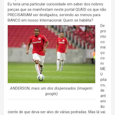
Eu teria uma particular curiosidade em saber dos nobres
parças que se manifestam neste portal QUAIS os que não
PRECISARIAM ser desligados, servindo ao menos para
BANCO em nosso Internacional. Quem se habilita?
De
pro
nto
co
me
ço
co
m
ME
U
pita
co,
ANDERSON, mais um dos dispensados (imagem:
de
google)
ant
em
ão
ciente de que deva ser alvo de várias pedradas. Mas lá vai: