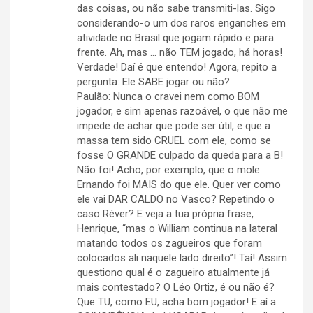
das coisas, ou não sabe transmiti-las. Sigo
considerando-o um dos raros enganches em
atividade no Brasil que jogam rápido e para
frente. Ah, mas … não TEM jogado, há horas!
Verdade! Daí é que entendo! Agora, repito a
pergunta: Ele SABE jogar ou não?
Paulão: Nunca o cravei nem como BOM
jogador, e sim apenas razoável, o que não me
impede de achar que pode ser útil, e que a
massa tem sido CRUEL com ele, como se
fosse O GRANDE culpado da queda para a B!
Não foi! Acho, por exemplo, que o mole
Ernando foi MAIS do que ele. Quer ver como
ele vai DAR CALDO no Vasco? Repetindo o
caso Réver? E veja a tua própria frase,
Henrique, “mas o William continua na lateral
matando todos os zagueiros que foram
colocados ali naquele lado direito”! Taí! Assim
questiono qual é o zagueiro atualmente já
mais contestado? O Léo Ortiz, é ou não é?
Que TU, como EU, acha bom jogador! E aí a