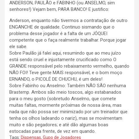
ANDERSON, PAULÃO e FABINHO (ou ANSELMO, sim
senhores!) Vejam bem, PARA BANCO! E justifico:
Anderson, enquanto não tivermos a contratação de outro
ENGANCHE de qualidade. Continuo sismando que o
problema desse jogador é a falta de um JÓQUEI
competente que o faça realmente trabalhar. Porque jogar
ele sabe.
Sobre Paulão já falei aqui, resumindo que ao meu juízo
está sendo cruel e injustamente crucificado como O
GRANDE responsável pelo rebaixamento vermelho, quando
NÃO FOI! Teve gente MAIS responsável, e o bom moço
ERNANDO, o PICOLÉ DE CHUCHU, é um deles!
Sobre Fabinho ou Anselmo: Também NÃO SÃO nenhuma
Brastemp. Ambos são meio toscos, algo estabanados
para o meu gosto (sobretudo Anselmo, que comete
muitas faltas, mormente próximas de nossa área, mas
nada que não possa ser minimizado por um treinador que
tenha os olhos ladeando o nariz), mas se movimentam
muito e são pegadores; e até dão algumas boas
estocadas para frente, de vez em quando.
Tags:
Dispensas
,
Gupo de Jogadores