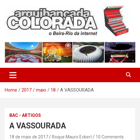
Skip
to
content
O Beira-Rio da Internet
Arquibancada Colorada
Home
2017
maio
18
A VASSOURADA
BAC - ARTIGOS
A VASSOURADA
18 de maio de 2017
Roque Mauro Eckert
10 Comments