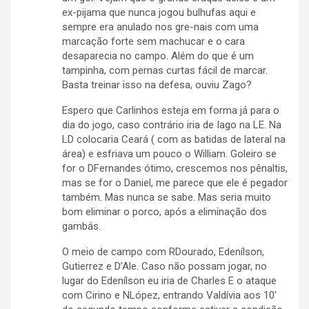
ex-pijama que nunca jogou bulhufas aqui e
sempre era anulado nos gre-nais com uma
marcação forte sem machucar e o cara
desaparecia no campo. Além do que é um
tampinha, com pernas curtas fácil de marcar.
Basta treinar isso na defesa, ouviu Zago?
Espero que Carlinhos esteja em forma já para o
dia do jogo, caso contrário iria de Iago na LE. Na
LD colocaria Ceará ( com as batidas de lateral na
área) e esfriava um pouco o William. Goleiro se
for o DFernandes ótimo, crescemos nos pênaltis,
mas se for o Daniel, me parece que ele é pegador
também. Mas nunca se sabe. Mas seria muito
bom eliminar o porco, após a eliminação dos
gambás.
O meio de campo com RDourado, Edenílson,
Gutierrez e D’Ale. Caso não possam jogar, no
lugar do Edenílson eu iria de Charles E o ataque
com Cirino e NLópez, entrando Valdívia aos 10′