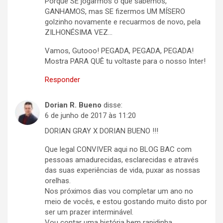
Porque SE jogarmos o que sabemos,
GANHAMOS, mas SE fizermos UM MÍSERO
golzinho novamente e recuarmos de novo, pela
ZILHONÉSIMA VEZ…
Vamos, Gutooo! PEGADA, PEGADA, PEGADA!
Mostra PARA QUÊ tu voltaste para o nosso Inter!
Responder
Dorian R. Bueno
disse:
6 de junho de 2017 às 11:20
DORIAN GRAY X DORIAN BUENO !!!
Que legal CONVIVER aqui no BLOG BAC com
pessoas amadurecidas, esclarecidas e através
das suas experiências de vida, puxar as nossas
orelhas.
Nos próximos dias vou completar um ano no
meio de vocês, e estou gostando muito disto por
ser um prazer interminável.
Vou contar uma história bem rapidinha.