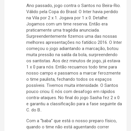
Ano passado, jogo contra o Santos no Beira-Rio.
Válido pela Copa do Brasil. O Inter havia perdido
na Vila por 2 x 1. Jogava por 1 x 0. Detalhe:
Jogamos com um time reserva. Então era
praticamente uma tragédia anunciada.
Surpreendentemente fizemos uma das nossas
melhores apresentações no fatídico 2016. O Inter
começou o jogo adiantando a marcação, botou
muita pressão na saída da bola, surpreendendo
os santistas. Aos dez minutos de jogo, já estava
1 x 0 para nós. Então recuamos todo time para
nosso campo e passamos a marcar ferozmente
o time paulista, fechando todos os espaços
possíveis. Tivemos muita intensidade. O Santos
pouco criou. E nós com desafogo em rápidos
contra-ataques. No final do jogo Sasha fez 2 x 0
e garantiu a classificação para a fase seguinte da
C. do B..
Com a “baba” que está o nosso preparo físico,
quando o time não está aguentando correr