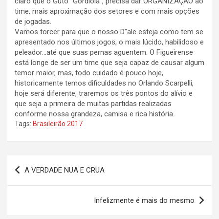
claro que o Guto “Gordiola”, precisa dar ORGANIZAÇÃO ao
time, mais aproximação dos setores e com mais opções
de jogadas.
Vamos torcer para que o nosso D”ale esteja como tem se
apresentado nos últimos jogos, o mais lúcido, habilidoso e
peleador…até que suas pernas aguentem. O Figueirense
está longe de ser um time que seja capaz de causar algum
temor maior, mas, todo cuidado é pouco hoje,
historicamente temos dificuldades no Orlando Scarpelli,
hoje será diferente, traremos os três pontos do alívio e
que seja a primeira de muitas partidas realizadas
conforme nossa grandeza, camisa e rica história.
Tags:
Brasileirão 2017
Navegação
A VERDADE NUA E CRUA
de
Post
Infelizmente é mais do mesmo