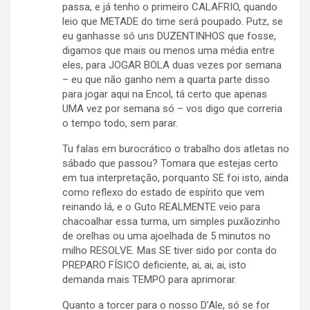
passa, e já tenho o primeiro CALAFRIO, quando
leio que METADE do time será poupado. Putz, se
eu ganhasse só uns DUZENTINHOS que fosse,
digamos que mais ou menos uma média entre
eles, para JOGAR BOLA duas vezes por semana
– eu que não ganho nem a quarta parte disso
para jogar aqui na Encol, tá certo que apenas
UMA vez por semana só – vos digo que correria
o tempo todo, sem parar.
Tu falas em burocrático o trabalho dos atletas no
sábado que passou? Tomara que estejas certo
em tua interpretação, porquanto SE foi isto, ainda
como reflexo do estado de espírito que vem
reinando lá, e o Guto REALMENTE veio para
chacoalhar essa turma, um simples puxãozinho
de orelhas ou uma ajoelhada de 5 minutos no
milho RESOLVE. Mas SE tiver sido por conta do
PREPARO FÍSICO deficiente, ai, ai, ai, isto
demanda mais TEMPO para aprimorar.
Quanto a torcer para o nosso D’Ale, só se for