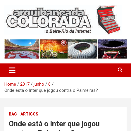
Skip
to
content
O Beira-Rio da Internet
Arquibancada Colorada
Home
2017
junho
6
Onde está o Inter que jogou contra o Palmeiras?
BAC - ARTIGOS
Onde está o Inter que jogou