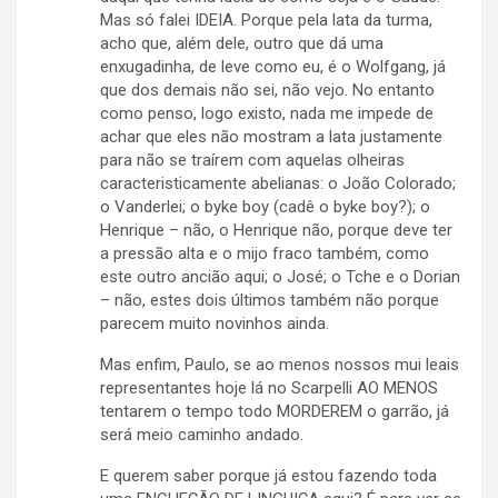
Mas só falei IDEIA. Porque pela lata da turma,
acho que, além dele, outro que dá uma
enxugadinha, de leve como eu, é o Wolfgang, já
que dos demais não sei, não vejo. No entanto
como penso, logo existo, nada me impede de
achar que eles não mostram a lata justamente
para não se traírem com aquelas olheiras
caracteristicamente abelianas: o João Colorado;
o Vanderlei; o byke boy (cadê o byke boy?); o
Henrique – não, o Henrique não, porque deve ter
a pressão alta e o mijo fraco também, como
este outro ancião aqui; o José; o Tche e o Dorian
– não, estes dois últimos também não porque
parecem muito novinhos ainda.
Mas enfim, Paulo, se ao menos nossos mui leais
representantes hoje lá no Scarpelli AO MENOS
tentarem o tempo todo MORDEREM o garrão, já
será meio caminho andado.
E querem saber porque já estou fazendo toda