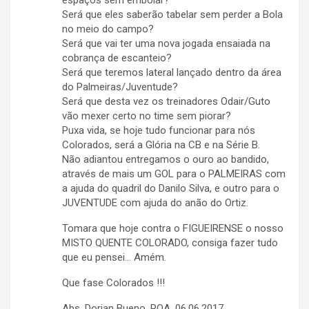
espaços sem embolar?
Será que eles saberão tabelar sem perder a Bola
no meio do campo?
Será que vai ter uma nova jogada ensaiada na
cobrança de escanteio?
Será que teremos lateral lançado dentro da área
do Palmeiras/Juventude?
Será que desta vez os treinadores Odair/Guto
vão mexer certo no time sem piorar?
Puxa vida, se hoje tudo funcionar para nós
Colorados, será a Glória na CB e na Série B.
Não adiantou entregamos o ouro ao bandido,
através de mais um GOL para o PALMEIRAS com
a ajuda do quadril do Danilo Silva, e outro para o
JUVENTUDE com ajuda do anão do Ortiz.
Tomara que hoje contra o FIGUEIRENSE o nosso
MISTO QUENTE COLORADO, consiga fazer tudo
que eu pensei… Amém.
Que fase Colorados !!!
Abs. Dorian Bueno, POA, 06.06.2017