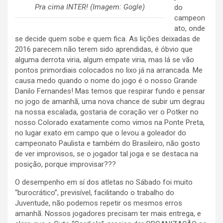
Pra cima INTER! (Imagem: Gogle)
do
campeon
ato, onde
se decide quem sobe e quem fica. As lições deixadas de
2016 parecem não terem sido aprendidas, é óbvio que
alguma derrota viria, algum empate viria, mas lá se vão
pontos primordiais colocados no lixo já na arrancada. Me
causa medo quando o nome do jogo é o nosso Grande
Danilo Fernandes! Mas temos que respirar fundo e pensar
no jogo de amanhã, uma nova chance de subir um degrau
na nossa escalada, gostaria de coração ver o Potker no
nosso Colorado exatamente como vimos na Ponte Preta,
no lugar exato em campo que o levou a goleador do
campeonato Paulista e também do Brasileiro, não gosto
de ver improvisos, se o jogador tal joga e se destaca na
posição, porque improvisar???
O desempenho em sí dos atletas no Sábado foi muito
“burocrático”, previsível, facilitando o trabalho do
Juventude, não podemos repetir os mesmos erros
amanhã. Nossos jogadores precisam ter mais entrega, e