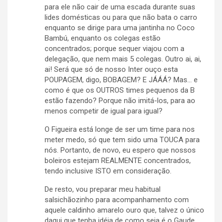
para ele não cair de uma escada durante suas
lides domésticas ou para que não bata o carro
enquanto se dirige para uma jantinha no Coco
Bambú, enquanto os colegas estão
concentrados; porque sequer viajou com a
delegação, que nem mais 5 colegas. Outro ai, ai,
ai! Será que só de nosso Inter ouço esta
POUPAGEM, digo, BOBAGEM? E JÁÁÁ? Mas… e
como é que os OUTROS times pequenos da B
estão fazendo? Porque não imitá-los, para ao
menos competir de igual para igual?
O Figueira está longe de ser um time para nos
meter medo, só que tem sido uma TOUCA para
nós. Portanto, de novo, eu espero que nossos
boleiros estejam REALMENTE concentrados,
tendo inclusive ISTO em consideração.
De resto, vou preparar meu habitual
salsichãozinho para acompanhamento com
aquele caldinho amarelo ouro que, talvez o único
daqui que tenha idéia de como seja é o Gaude.