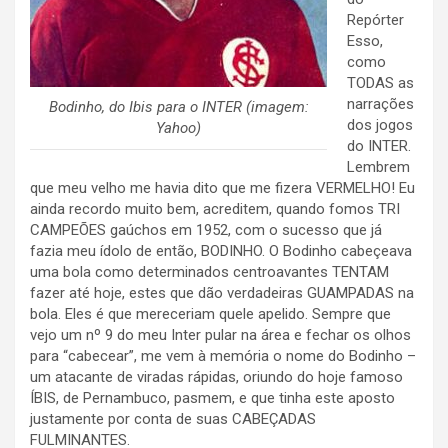
Repórter
Esso,
como
TODAS as
narrações
Bodinho, do Ibis para o INTER (imagem:
dos jogos
Yahoo)
do INTER.
Lembrem
que meu velho me havia dito que me fizera VERMELHO! Eu
ainda recordo muito bem, acreditem, quando fomos TRI
CAMPEÕES gaúchos em 1952, com o sucesso que já
fazia meu ídolo de então, BODINHO. O Bodinho cabeçeava
uma bola como determinados centroavantes TENTAM
fazer até hoje, estes que dão verdadeiras GUAMPADAS na
bola. Eles é que mereceriam quele apelido. Sempre que
vejo um nº 9 do meu Inter pular na área e fechar os olhos
para “cabecear”, me vem à memória o nome do Bodinho –
um atacante de viradas rápidas, oriundo do hoje famoso
ÍBIS, de Pernambuco, pasmem, e que tinha este aposto
justamente por conta de suas CABEÇADAS
FULMINANTES.