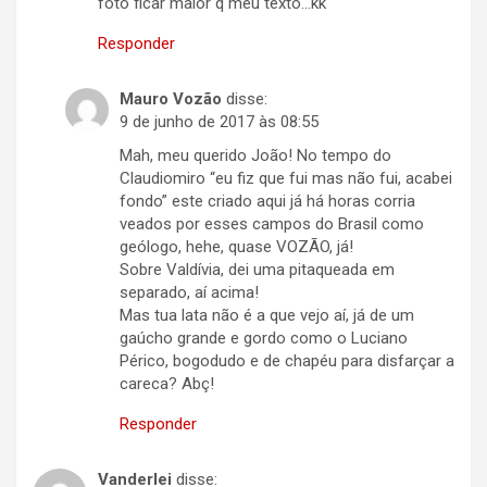
foto ficar maior q meu texto…kk
Responder
Mauro Vozão
disse:
9 de junho de 2017 às 08:55
Mah, meu querido João! No tempo do
Claudiomiro “eu fiz que fui mas não fui, acabei
fondo” este criado aqui já há horas corria
veados por esses campos do Brasil como
geólogo, hehe, quase VOZÃO, já!
Sobre Valdívia, dei uma pitaqueada em
separado, aí acima!
Mas tua lata não é a que vejo aí, já de um
gaúcho grande e gordo como o Luciano
Périco, bogodudo e de chapéu para disfarçar a
careca? Abç!
Responder
Vanderlei
disse: