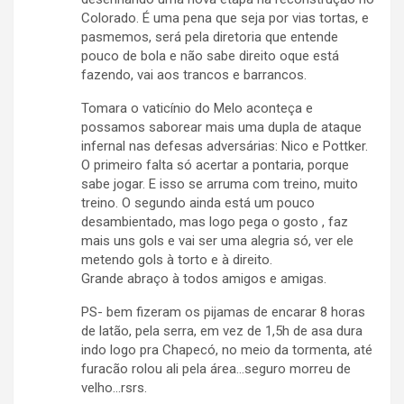
Colorado. É uma pena que seja por vias tortas, e
pasmemos, será pela diretoria que entende
pouco de bola e não sabe direito oque está
fazendo, vai aos trancos e barrancos.
Tomara o vaticínio do Melo aconteça e
possamos saborear mais uma dupla de ataque
infernal nas defesas adversárias: Nico e Pottker.
O primeiro falta só acertar a pontaria, porque
sabe jogar. E isso se arruma com treino, muito
treino. O segundo ainda está um pouco
desambientado, mas logo pega o gosto , faz
mais uns gols e vai ser uma alegria só, ver ele
metendo gols à torto e à direito.
Grande abraço à todos amigos e amigas.
PS- bem fizeram os pijamas de encarar 8 horas
de latão, pela serra, em vez de 1,5h de asa dura
indo logo pra Chapecó, no meio da tormenta, até
furacão rolou ali pela área…seguro morreu de
velho…rsrs.