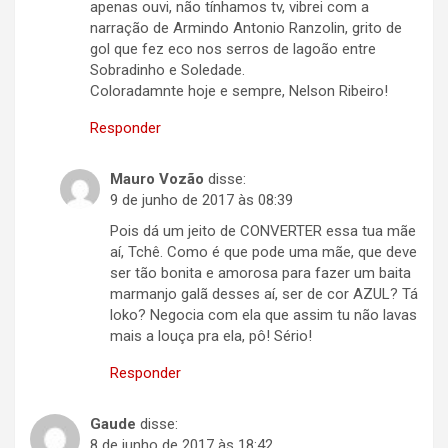
apenas ouvi, não tínhamos tv, vibrei com a
narração de Armindo Antonio Ranzolin, grito de
gol que fez eco nos serros de lagoão entre
Sobradinho e Soledade.
Coloradamnte hoje e sempre, Nelson Ribeiro!
Responder
Mauro Vozão
disse:
9 de junho de 2017 às 08:39
Pois dá um jeito de CONVERTER essa tua mãe
aí, Tchê. Como é que pode uma mãe, que deve
ser tão bonita e amorosa para fazer um baita
marmanjo galã desses aí, ser de cor AZUL? Tá
loko? Negocia com ela que assim tu não lavas
mais a louça pra ela, pô! Sério!
Responder
Gaude
disse:
8 de junho de 2017 às 18:42