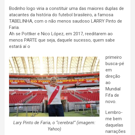
Bodinho logo viria a constituir uma das maiores duplas de
atacantes da história do futebol brasileiro, a famosa
TABELINHA, com o não menos saudoso LARRY Pinto de
Faria.
Ah se Pottker e Nico López, em 2017, reeditarem ao
menos PARTE que seja, daquele sucesso, quem sabe
estará aí o
primeiro
busca-pé
em
direção
ao
Mundial
Fifa de
novo.
Lembro-
me bem
Lary Pinto de Faria, o “cerebral” (imagem:
daquelas
Yahoo)
narrações