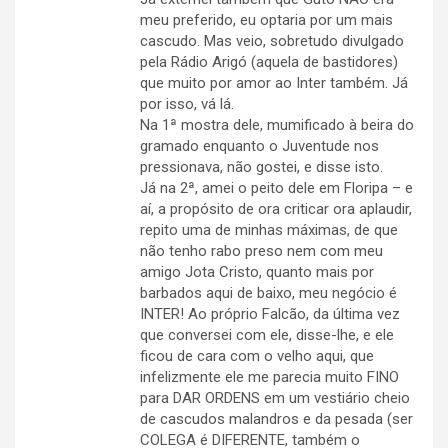
meu preferido, eu optaria por um mais
cascudo. Mas veio, sobretudo divulgado
pela Rádio Arigó (aquela de bastidores)
que muito por amor ao Inter também. Já
por isso, vá lá.
Na 1ª mostra dele, mumificado à beira do
gramado enquanto o Juventude nos
pressionava, não gostei, e disse isto.
Já na 2ª, amei o peito dele em Floripa – e
aí, a propósito de ora criticar ora aplaudir,
repito uma de minhas máximas, de que
não tenho rabo preso nem com meu
amigo Jota Cristo, quanto mais por
barbados aqui de baixo, meu negócio é
INTER! Ao próprio Falcão, da última vez
que conversei com ele, disse-lhe, e ele
ficou de cara com o velho aqui, que
infelizmente ele me parecia muito FINO
para DAR ORDENS em um vestiário cheio
de cascudos malandros e da pesada (ser
COLEGA é DIFERENTE, também o