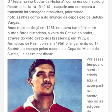
O “Testemunho Ocular da História”, como era conhecido o
Repórter, ta-ta-ra-tã-tã-tã…, naquele ano começara a
transmitir informações brasileiras, priorizando
noticiazinhas como a do anúncio da deposição de Getúlio
Vargas.
Anos mais tarde, já em 1951, noticiava também, entre
outros fatos históricos, a volta do Getúlio ao poder,
através do voto direto dos brasileiros; em 1953, o
Armistício de Palm John; em 1958, o lançamento do 1º
Sputnik ao espaço pelos russos e a Copa do Mundo da
Suécia,… e assim por diante.
Por esses
tempos, o
humilde
criado
aqui já
acompanh
ava
atento,
não só as
edições
do