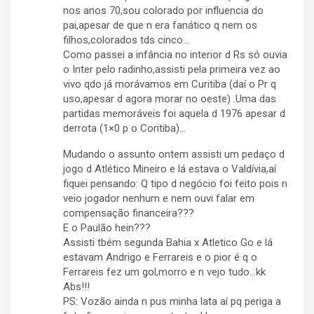
nos anos 70,sou colorado por influencia do
pai,apesar de que n era fanático q nem os
filhos,colorados tds cinco…
Como passei a infância no interior d Rs só ouvia
o Inter pelo radinho,assisti pela primeira vez ao
vivo qdo já morávamos em Curitiba (daí o Pr q
uso,apesar d agora morar no oeste) .Uma das
partidas memoráveis foi aquela d 1976 apesar d
derrota (1×0 p o Coritiba)…
Mudando o assunto ontem assisti um pedaço d
jogo d Atlético Mineiro e lá estava o Valdívia,aí
fiquei pensando: Q tipo d negócio foi feito pois n
veio jogador nenhum e nem ouvi falar em
compensação financeira???
E o Paulão hein???
Assisti tbém segunda Bahia x Atletico Go e lá
estavam Andrigo e Ferrareis e o pior é q o
Ferrareis fez um gol,morro e n vejo tudo…kk
Abs!!!
PS: Vozão ainda n pus minha lata aí pq periga a