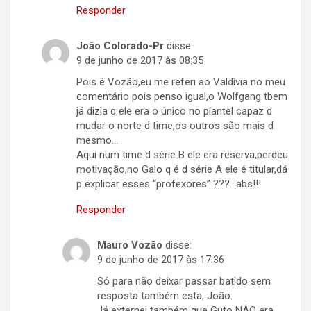
Responder
João Colorado-Pr
disse:
9 de junho de 2017 às 08:35
Pois é Vozão,eu me referi ao Valdívia no meu
comentário pois penso igual,o Wolfgang tbem
já dizia q ele era o único no plantel capaz d
mudar o norte d time,os outros são mais d
mesmo…
Aqui num time d série B ele era reserva,perdeu
motivação,no Galo q é d série A ele é titular,dá
p explicar esses “profexores” ???…abs!!!
Responder
Mauro Vozão
disse:
9 de junho de 2017 às 17:36
Só para não deixar passar batido sem
resposta também esta, João:
Já externei também que Guto NÃO era