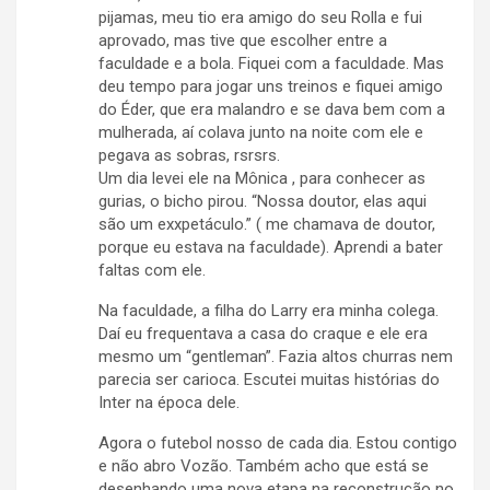
pijamas, meu tio era amigo do seu Rolla e fui
aprovado, mas tive que escolher entre a
faculdade e a bola. Fiquei com a faculdade. Mas
deu tempo para jogar uns treinos e fiquei amigo
do Éder, que era malandro e se dava bem com a
mulherada, aí colava junto na noite com ele e
pegava as sobras, rsrsrs.
Um dia levei ele na Mônica , para conhecer as
gurias, o bicho pirou. “Nossa doutor, elas aqui
são um exxpetáculo.” ( me chamava de doutor,
porque eu estava na faculdade). Aprendi a bater
faltas com ele.
Na faculdade, a filha do Larry era minha colega.
Daí eu frequentava a casa do craque e ele era
mesmo um “gentleman”. Fazia altos churras nem
parecia ser carioca. Escutei muitas histórias do
Inter na época dele.
Agora o futebol nosso de cada dia. Estou contigo
e não abro Vozão. Também acho que está se
desenhando uma nova etapa na reconstrução no